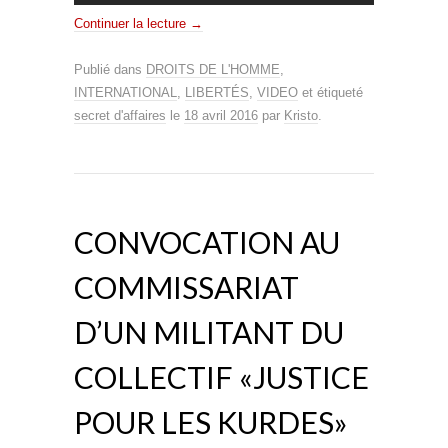
Continuer la lecture
→
Publié dans
DROITS DE L'HOMME
,
INTERNATIONAL
,
LIBERTÉS
,
VIDEO
et étiqueté
secret d'affaires
le
18 avril 2016
par
Kristo
.
CONVOCATION AU
COMMISSARIAT
D’UN MILITANT DU
COLLECTIF «JUSTICE
POUR LES KURDES»