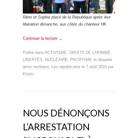
Rémi et Sophie place de la République après leur
libération dimanche, aux côtés du chanteur HK.
Continuer la lecture
→
Publié dans
ACTIVISME
,
DROITS DE L'HOMME
,
LIBERTÉS
,
NUCLÉAIRE
,
PACIFISME
et étiqueté
arme nucléaire
,
Les républicains
le
7 août 2016
par
Kristo
.
NOUS DÉNONÇONS
L’ARRESTATION