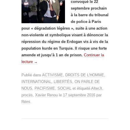
convoqué le 22
septembre prochain
à la barre du tribunal
de police à Paris
pour « dégradation légères », suite à une action
non-violente et symbolique visant à dénoncer la
répression du régime de Erdogan vis à vis de la
population kurde en Turquie. Il risque une forte
amende et jusqu’à 1 an de prison.
Continuer la
lecture
→
Publié dans
ACTIVISME
,
DROITS DE L'HOMME
,
INTERNATIONAL
,
LIBERTÉS
,
ON PARLE DE
NOUS
,
PACIFISME
,
SOCIAL
et étiqueté
AlterJt
,
procès
,
Xavier Renou
le
17 septembre 2016
par
Rémi
.