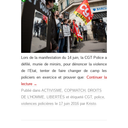
Lors de la manifestation du 14 juin, la CGT Police a
défilé, munie de miroirs, pour dénoncer la violence
de l’Etat, tenter de faire changer de camp les
policiers en exercice et prouver que:
Continuer la
lecture
→
Publié dans
ACTIVISME
,
COPWATCH
,
DROITS
DE L'HOMME
,
LIBERTÉS
et étiqueté
CGT
,
police
,
violences policières
le
17 juin 2016
par
Kristo
.