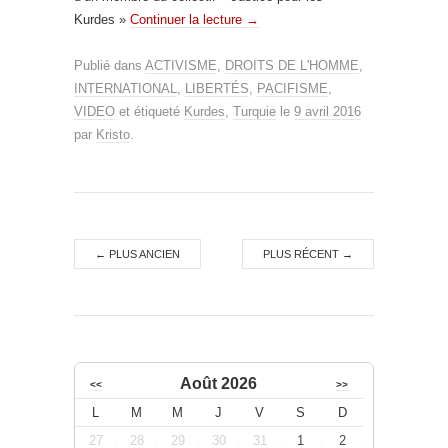
Kurdes »
Continuer la lecture
→
Publié dans
ACTIVISME
,
DROITS DE L'HOMME
,
INTERNATIONAL
,
LIBERTÉS
,
PACIFISME
,
VIDEO
et étiqueté
Kurdes
,
Turquie
le
9 avril 2016
par
Kristo
.
←
PLUS ANCIEN
PLUS RÉCENT
→
Août 2026
<<
>>
L
M
M
J
V
S
D
27
28
29
30
31
1
2