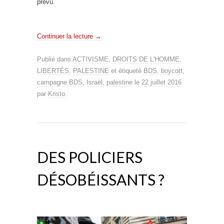
prévu.
Continuer la lecture
→
Publié dans
ACTIVISME
,
DROITS DE L'HOMME
,
LIBERTÉS
,
PALESTINE
et étiqueté
BDS
,
boycott
,
campagne BDS
,
Israël
,
palestine
le
22 juillet 2016
par
Kristo
.
DES POLICIERS
DÉSOBÉISSANTS ?