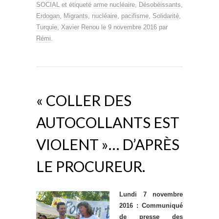
SOCIAL
et étiqueté
arme nucléaire
,
Désobéissants
,
Erdogan
,
Migrants
,
nucléaire
,
pacifisme
,
Solidarité
,
Turquie
,
Xavier Renou
le
9 novembre 2016
par
Rémi
.
« COLLER DES
AUTOCOLLANTS EST
VIOLENT »… D’APRÈS
LE PROCUREUR.
Lundi 7
novembre
2016 : Communiqué
de presse des