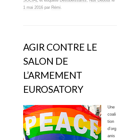
SOCIAL
et étiqueté
Désobéissants
,
Nuit Debout
le
1 mai 2016
par
Rémi
.
AGIR CONTRE LE
SALON DE
L’ARMEMENT
EUROSATORY
Une
coali
tion
d’org
anis