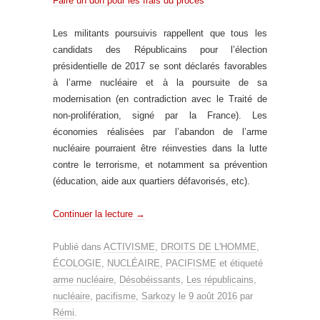
Faire un don pour les frais du procès
Les militants poursuivis rappellent que tous les
candidats des Républicains pour l’élection
présidentielle de 2017 se sont déclarés favorables
à l’arme nucléaire et à la poursuite de sa
modernisation (en contradiction avec le Traité de
non-prolifération, signé par la France). Les
économies réalisées par l’abandon de l’arme
nucléaire pourraient être réinvesties dans la lutte
contre le terrorisme, et notamment sa prévention
(éducation, aide aux quartiers défavorisés, etc).
Continuer la lecture
→
Publié dans
ACTIVISME
,
DROITS DE L'HOMME
,
ÉCOLOGIE
,
NUCLÉAIRE
,
PACIFISME
et étiqueté
arme nucléaire
,
Désobéissants
,
Les républicains
,
nucléaire
,
pacifisme
,
Sarkozy
le
9 août 2016
par
Rémi
.