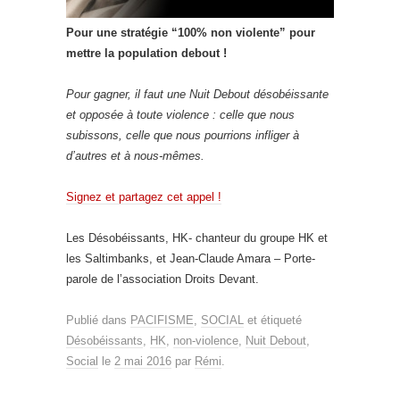
Pour une stratégie “100% non violente” pour
mettre la population debout !
Pour gagner, il faut une Nuit Debout désobéissante
et opposée à toute violence : celle que nous
subissons, celle que nous pourrions infliger à
d’autres et à nous-mêmes.
Signez et partagez cet appel !
Les Désobéissants, HK- chanteur du groupe HK et
les Saltimbanks, et Jean-Claude Amara – Porte-
parole de l’association Droits Devant.
Publié dans
PACIFISME
,
SOCIAL
et étiqueté
Désobéissants
,
HK
,
non-violence
,
Nuit Debout
,
Social
le
2 mai 2016
par
Rémi
.