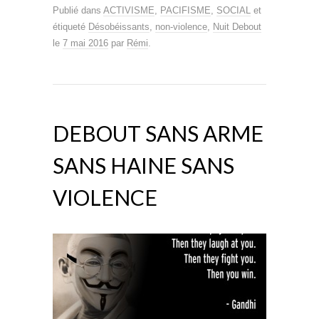
Publié dans
ACTIVISME
,
PACIFISME
,
SOCIAL
et
étiqueté
Désobéissants
,
non-violence
,
Nuit Debout
le
7 mai 2016
par
Rémi
.
DEBOUT SANS ARME
SANS HAINE SANS
VIOLENCE