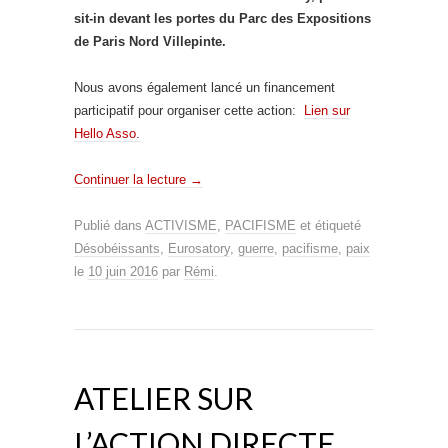
sit-in devant les portes du Parc des Expositions
de Paris Nord Villepinte.
Nous avons également lancé un financement
participatif pour organiser cette action:
Lien sur
Hello Asso.
Continuer la lecture
→
Publié dans
ACTIVISME
,
PACIFISME
et étiqueté
Désobéissants
,
Eurosatory
,
guerre
,
pacifisme
,
paix
le
10 juin 2016
par
Rémi
.
ATELIER SUR
L’ACTION DIRECTE