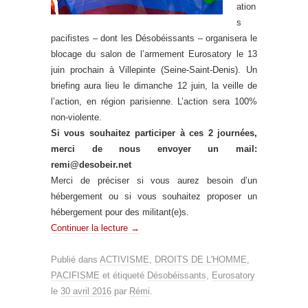
ation
s
pacifistes – dont les Désobéissants – organisera le
blocage du salon de l’armement Eurosatory le 13
juin prochain à Villepinte (Seine-Saint-Denis). Un
briefing aura lieu le dimanche 12 juin, la veille de
l’action, en région parisienne. L’action sera 100%
non-violente.
Si vous souhaitez participer à ces 2 journées,
merci de nous envoyer un mail:
remi@desobeir.net
Merci de préciser si vous aurez besoin d’un
hébergement ou si vous souhaitez proposer un
hébergement pour des militant(e)s.
Continuer la lecture
→
Publié dans
ACTIVISME
,
DROITS DE L'HOMME
,
PACIFISME
et étiqueté
Désobéissants
,
Eurosatory
le
30 avril 2016
par
Rémi
.