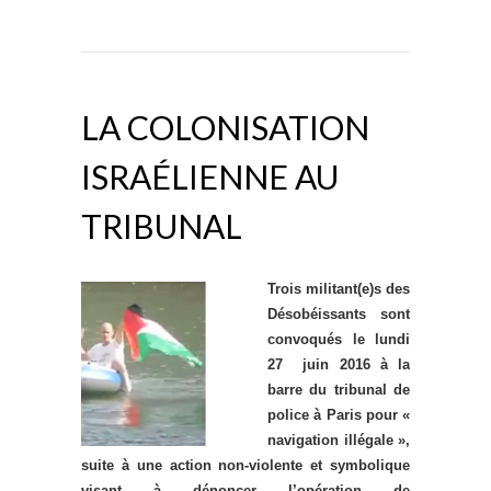
LA COLONISATION
ISRAÉLIENNE AU
TRIBUNAL
Trois militant(e)s des
Désobéissants sont
convoqués le lundi
27 juin 2016 à la
barre du tribunal de
police à Paris pour «
navigation illégale »,
suite à une action non-violente et symbolique
visant à dénoncer l’opération de