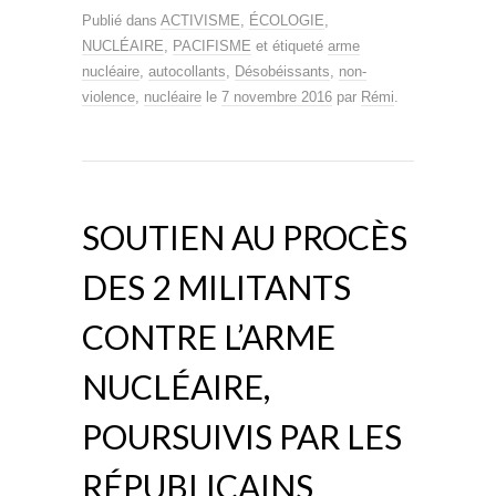
Publié dans
ACTIVISME
,
ÉCOLOGIE
,
NUCLÉAIRE
,
PACIFISME
et étiqueté
arme
nucléaire
,
autocollants
,
Désobéissants
,
non-
violence
,
nucléaire
le
7 novembre 2016
par
Rémi
.
SOUTIEN AU PROCÈS
DES 2 MILITANTS
CONTRE L’ARME
NUCLÉAIRE,
POURSUIVIS PAR LES
RÉPUBLICAINS