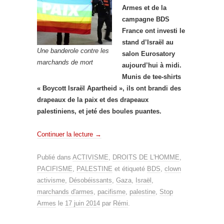
Armes et de la
campagne BDS
France ont investi le
stand d’Israël au
Une banderole contre les
salon Eurosatory
marchands de mort
aujourd’hui à midi.
Munis de tee-shirts
« Boycott Israël Apartheid », ils ont brandi des
drapeaux de la paix et des drapeaux
palestiniens, et jeté des boules puantes.
Continuer la lecture
→
Publié dans
ACTIVISME
,
DROITS DE L'HOMME
,
PACIFISME
,
PALESTINE
et étiqueté
BDS
,
clown
activisme
,
Désobéissants
,
Gaza
,
Israël
,
marchands d'armes
,
pacifisme
,
palestine
,
Stop
Armes
le
17 juin 2014
par
Rémi
.