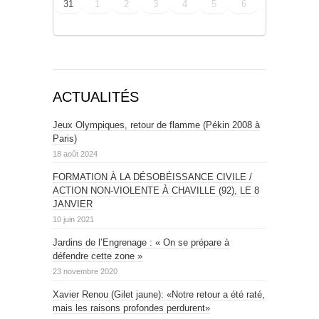
31
1
2
3
4
5
6
ACTUALITÉS
Jeux Olympiques, retour de flamme (Pékin 2008 à
Paris)
18 août 2024
FORMATION À LA DÉSOBÉISSANCE CIVILE /
ACTION NON-VIOLENTE À CHAVILLE (92), LE 8
JANVIER
10 juin 2021
Jardins de l’Engrenage : « On se prépare à
défendre cette zone »
23 novembre 2020
Xavier Renou (Gilet jaune): «Notre retour a été raté,
mais les raisons profondes perdurent»