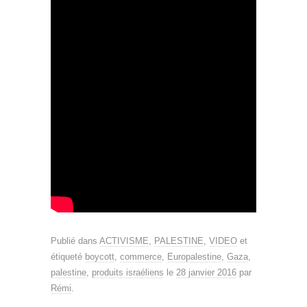
Publié dans
ACTIVISME
,
PALESTINE
,
VIDEO
et
étiqueté
boycott
,
commerce
,
Europalestine
,
Gaza
,
palestine
,
produits israéliens
le
28 janvier 2016
par
Rémi
.