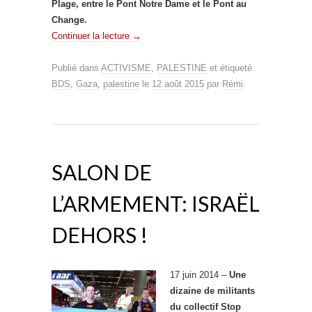
Plage, entre le Pont Notre Dame et le Pont au
Change.
Continuer la lecture
→
Publié dans
ACTIVISME
,
PALESTINE
et étiqueté
BDS
,
Gaza
,
palestine
le
12 août 2015
par
Rémi
.
SALON DE
L’ARMEMENT: ISRAËL
DEHORS !
17 juin 2014 –
Une
dizaine de militants
du collectif Stop