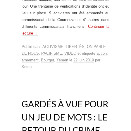
jour. Une trentaine de vérifications d’identité ont eu
lieu sur place. 9 activistes ont été emmenés au
commissariat de la Courneuve et 41 autres dans
différents commissariats franciliens.
Continuer la
lecture
→
Publié dans
ACTIVISME
,
LIBERTÉS
,
ON PARLE
DE NOUS
,
PACIFISME
,
VIDEO
et étiqueté
action
,
armement
,
Bourget
,
Yemen
le
22 juin 2019
par
Kristo
.
GARDÉS À VUE POUR
UN JEU DE MOTS : LE
RETOUR DU CRIME