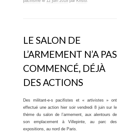
pacifisme
le
12 juin 2018
par
Kristo
.
LE SALON DE
L’ARMEMENT N’A PAS
COMMENCÉ, DÉJÀ
DES ACTIONS
Des militant-e-s pacifistes et « artivistes » ont
effectué une action hier soir vendredi 8 juin
sur le
thème du salon de l’armement,
aux alentours de
son emplacement à Villepinte, au parc des
expositions, au nord de Paris.