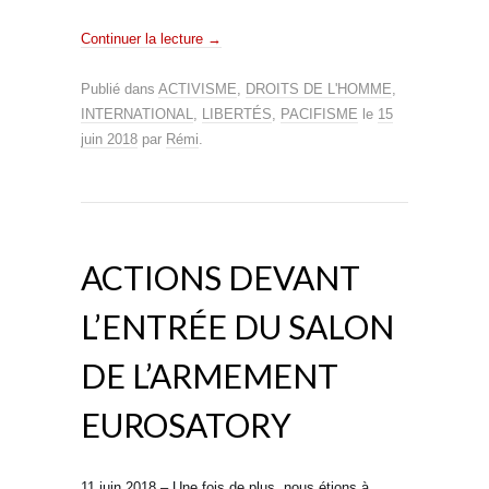
Continuer la lecture
→
Publié dans
ACTIVISME
,
DROITS DE L'HOMME
,
INTERNATIONAL
,
LIBERTÉS
,
PACIFISME
le
15
juin 2018
par
Rémi
.
ACTIONS DEVANT
L’ENTRÉE DU SALON
DE L’ARMEMENT
EUROSATORY
11 juin 2018 – Une fois de plus, nous étions à