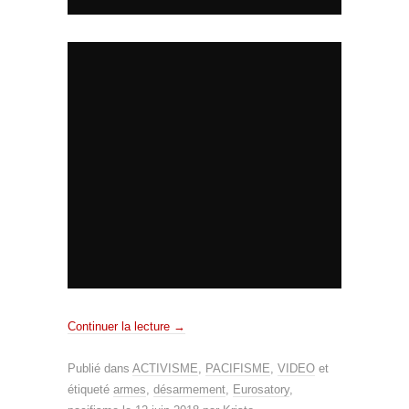
Continuer la lecture
→
Publié dans
ACTIVISME
,
PACIFISME
,
VIDEO
et
étiqueté
armes
,
désarmement
,
Eurosatory
,