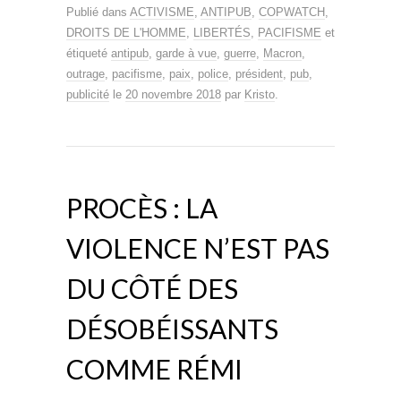
Publié dans
ACTIVISME
,
ANTIPUB
,
COPWATCH
,
DROITS DE L'HOMME
,
LIBERTÉS
,
PACIFISME
et
étiqueté
antipub
,
garde à vue
,
guerre
,
Macron
,
outrage
,
pacifisme
,
paix
,
police
,
président
,
pub
,
publicité
le
20 novembre 2018
par
Kristo
.
PROCÈS : LA
VIOLENCE N’EST PAS
DU CÔTÉ DES
DÉSOBÉISSANTS
COMME RÉMI