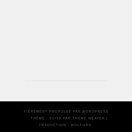
FIÈREMENT PROPULSÉ PAR
WORDPRESS
·
THÈME : SUITS PAR
THEME WEAVER
|
TRADUCTION :
WOLFORG
.