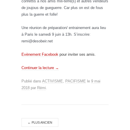
confettis à nos amis mili-terre(s) et autres vendeurs
de joujous de gueguerre. Car plus on est de fous
plus la guerre et folle!
Une réunion de préparation/ entrainement aura lieu
à Paris le samedi 9 juin à 13h. S’inscrire:
remi@desobeir.net
Evènement Facebook
pour inviter ses amis.
Continuer la lecture
→
Publié dans
ACTIVISME
,
PACIFISME
le
9 mai
2018
par
Rémi
.
←
PLUS ANCIEN