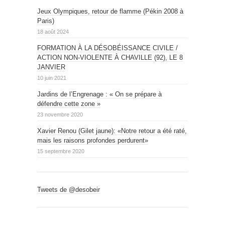
Jeux Olympiques, retour de flamme (Pékin 2008 à
Paris)
18 août 2024
FORMATION À LA DÉSOBÉISSANCE CIVILE /
ACTION NON-VIOLENTE À CHAVILLE (92), LE 8
JANVIER
10 juin 2021
Jardins de l’Engrenage : « On se prépare à
défendre cette zone »
23 novembre 2020
Xavier Renou (Gilet jaune): «Notre retour a été raté,
mais les raisons profondes perdurent»
15 septembre 2020
Tweets de @desobeir