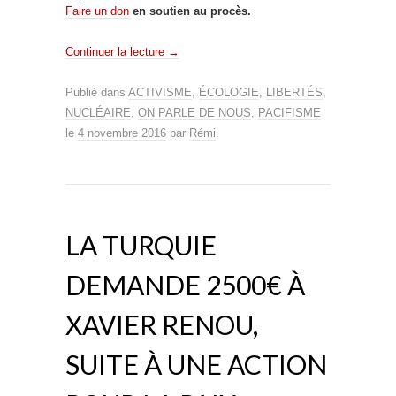
Faire un don
en soutien au procès.
Continuer la lecture
→
Publié dans
ACTIVISME
,
ÉCOLOGIE
,
LIBERTÉS
,
NUCLÉAIRE
,
ON PARLE DE NOUS
,
PACIFISME
le
4 novembre 2016
par
Rémi
.
LA TURQUIE
DEMANDE 2500€ À
XAVIER RENOU,
SUITE À UNE ACTION