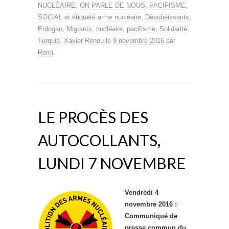
NUCLÉAIRE
,
ON PARLE DE NOUS
,
PACIFISME
,
SOCIAL
et étiqueté
arme nucléaire
,
Désobéissants
,
Erdogan
,
Migrants
,
nucléaire
,
pacifisme
,
Solidarité
,
Turquie
,
Xavier Renou
le
9 novembre 2016
par
Rémi
.
LE PROCÈS DES
AUTOCOLLANTS,
LUNDI 7 NOVEMBRE
Vendredi 4
novembre 2016 :
Communiqué de
presse commun du