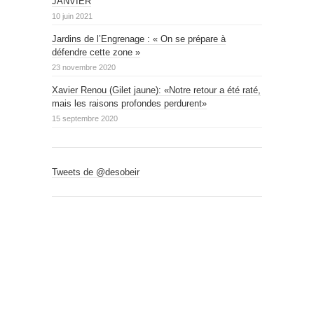
JANVIER
10 juin 2021
Jardins de l’Engrenage : « On se prépare à
défendre cette zone »
23 novembre 2020
Xavier Renou (Gilet jaune): «Notre retour a été raté,
mais les raisons profondes perdurent»
15 septembre 2020
Tweets de @desobeir