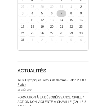
L
M
M
J
V
S
D
27
28
29
30
31
1
2
3
4
5
6
7
8
9
10
11
12
13
14
15
16
17
18
19
20
21
22
23
24
25
26
27
28
29
30
31
1
2
3
4
5
6
ACTUALITÉS
Jeux Olympiques, retour de flamme (Pékin 2008 à
Paris)
18 août 2024
FORMATION À LA DÉSOBÉISSANCE CIVILE /
ACTION NON-VIOLENTE À CHAVILLE (92), LE 8