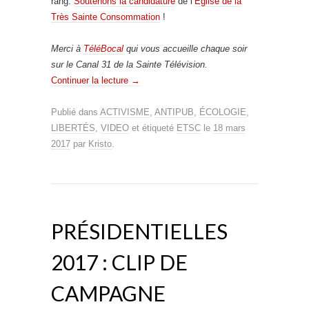
rang.
Soutenons la candidature
de l’
Eglise de la
Très Sainte Consommation
!
Merci à
TéléBocal
qui vous accueille chaque soir
sur le Canal 31 de la Sainte Télévision.
Continuer la lecture
→
Publié dans
ACTIVISME
,
ANTIPUB
,
ÉCOLOGIE
,
LIBERTÉS
,
VIDEO
et étiqueté
ETSC
le
18 mars
2017
par
Kristo
.
PRÉSIDENTIELLES
2017 : CLIP DE
CAMPAGNE