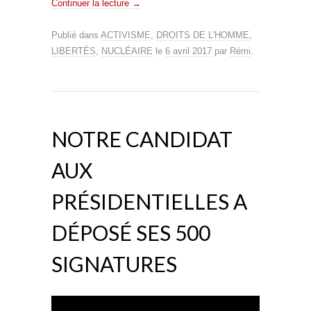
Continuer la lecture
→
Publié dans
ACTIVISME
,
DROITS DE L'HOMME
,
LIBERTÉS
,
NUCLÉAIRE
le
6 avril 2017
par
Rémi
.
NOTRE CANDIDAT
AUX
PRÉSIDENTIELLES A
DÉPOSÉ SES 500
SIGNATURES