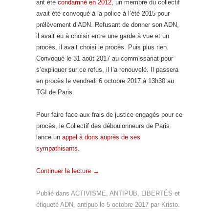
ant été
condamné en 2012
, un membre du collectif
avait été convoqué à la police à l’été 2015 pour
prélèvement d’ADN. Refusant de donner son ADN,
il avait eu à choisir entre une garde à vue et un
procès, il avait choisi le procès. Puis plus rien.
Convoqué le 31 août 2017 au commissariat pour
s’expliquer sur ce refus, il l’a renouvelé. Il passera
en procès le vendredi 6 octobre 2017 à 13h30 au
TGI de Paris.
Pour faire face aux frais de justice engagés pour ce
procès, le Collectif des déboulonneurs de Paris
lance un
appel à dons auprès de ses
sympathisants
.
Continuer la lecture
→
Publié dans
ACTIVISME
,
ANTIPUB
,
LIBERTÉS
et
étiqueté
ADN
,
antipub
le
5 octobre 2017
par
Kristo
.