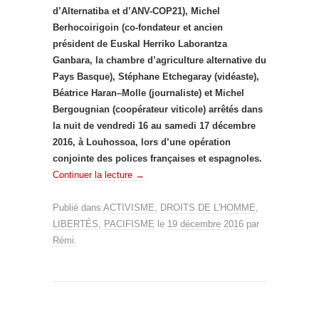
d’Alternatiba et d’ANV-COP21), Michel
Berhocoirigoin (co-fondateur et ancien
président de Euskal Herriko Laborantza
Ganbara, la chambre d’agriculture alternative du
Pays Basque), Stéphane Etchegaray (vidéaste),
Béatrice Haran–Molle (journaliste) et Michel
Bergougnian (coopérateur viticole) arrêtés dans
la nuit de vendredi 16 au samedi 17 décembre
2016, à Louhossoa, lors d’une opération
conjointe des polices françaises et espagnoles.
Continuer la lecture
→
Publié dans
ACTIVISME
,
DROITS DE L'HOMME
,
LIBERTÉS
,
PACIFISME
le
19 décembre 2016
par
Rémi
.