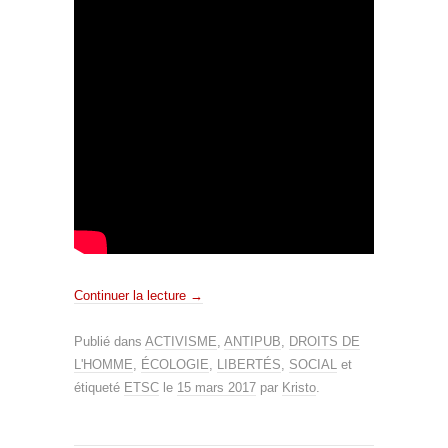
Continuer la lecture
→
Publié dans
ACTIVISME
,
ANTIPUB
,
DROITS DE
L'HOMME
,
ÉCOLOGIE
,
LIBERTÉS
,
SOCIAL
et
étiqueté
ETSC
le
15 mars 2017
par
Kristo
.