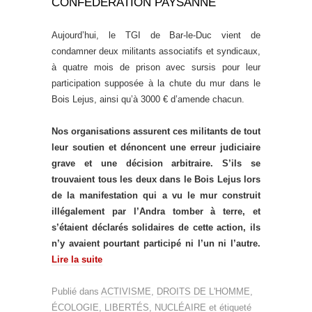
CONFÉDÉRATION PAYSANNE
Aujourd’hui, le TGI de Bar-le-Duc vient de
condamner deux militants associatifs et syndicaux,
à quatre mois de prison avec sursis pour leur
participation supposée à la chute du mur dans le
Bois Lejus, ainsi qu’à 3000 € d’amende chacun.
Nos organisations assurent ces militants de tout
leur soutien et dénoncent une erreur judiciaire
grave et une décision arbitraire. S’ils se
trouvaient tous les deux dans le Bois Lejus lors
de la manifestation qui a vu le mur construit
illégalement par l’Andra tomber à terre, et
s’étaient déclarés solidaires de cette action, ils
n’y avaient pourtant participé ni l’un ni l’autre.
Lire la suite
Publié dans
ACTIVISME
,
DROITS DE L'HOMME
,
ÉCOLOGIE
,
LIBERTÉS
,
NUCLÉAIRE
et étiqueté