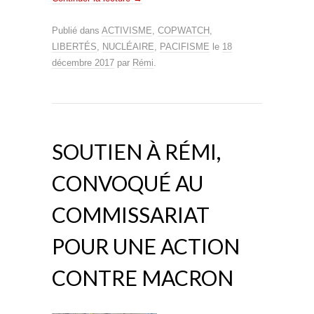
Publié dans
ACTIVISME
,
COPWATCH
,
LIBERTÉS
,
NUCLÉAIRE
,
PACIFISME
le
18
décembre 2017
par
Rémi
.
SOUTIEN À RÉMI,
CONVOQUÉ AU
COMMISSARIAT
POUR UNE ACTION
CONTRE MACRON