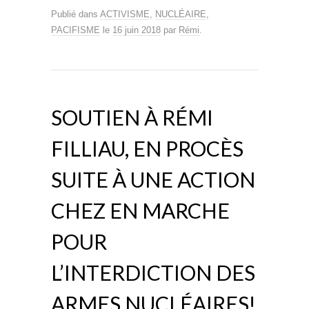
Publié dans
ACTIVISME
,
NUCLÉAIRE
,
PACIFISME
le
16 juin 2018
par
Rémi
.
SOUTIEN À RÉMI
FILLIAU, EN PROCÈS
SUITE À UNE ACTION
CHEZ EN MARCHE
POUR
L’INTERDICTION DES
ARMES NUCLÉAIRES!