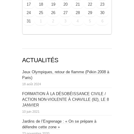
17
18
19
20
21
22
23
24
25
26
27
28
29
30
31
1
2
3
4
5
6
ACTUALITÉS
Jeux Olympiques, retour de flamme (Pékin 2008 à
Paris)
18 août 2024
FORMATION À LA DÉSOBÉISSANCE CIVILE /
ACTION NON-VIOLENTE À CHAVILLE (92), LE 8
JANVIER
10 juin 2021
Jardins de l’Engrenage : « On se prépare à
défendre cette zone »
23 novembre 2020