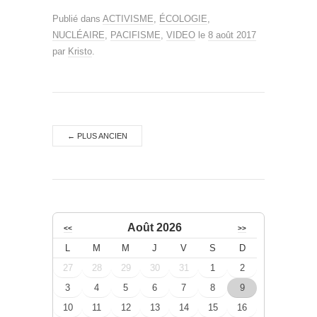
Publié dans
ACTIVISME
,
ÉCOLOGIE
,
NUCLÉAIRE
,
PACIFISME
,
VIDEO
le
8 août 2017
par
Kristo
.
←
PLUS ANCIEN
Août 2026
<<
>>
L
M
M
J
V
S
D
27
28
29
30
31
1
2
3
4
5
6
7
8
9
10
11
12
13
14
15
16