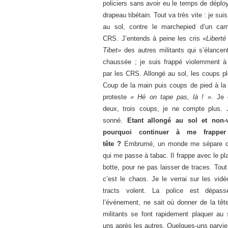
policiers sans avoir eu le temps de déplo
drapeau tibétain. Tout va très vite : je suis
au sol, contre le marchepied d’un ca
CRS. J’entends à peine les cris
«Liberté
Tibet»
des autres militants qui s’élancen
chaussée ; je suis frappé violemment à 
par les CRS. Allongé au sol, les coups pl
Coup de la main puis coups de pied à la t
proteste
« Hé on tape pas, là ! »
. Je
deux, trois coups, je ne compte plus. 
sonné.
Etant allongé au sol et non-v
pourquoi continuer à me frappe
tête ?
Embrumé, un monde me sépare 
qui me passe à tabac. Il frappe avec le pl
botte, pour ne pas laisser de traces. Tout
c’est le chaos. Je le verrai sur les vidé
tracts volent. La police est dépass
l’événement, ne sait où donner de la tête
militants se font rapidement plaquer au s
uns après les autres. Quelques-uns parvie