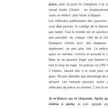
place,
près du pont du Garigliano à la so
tunnel André Citroën ; un emplacemen
route se rétrécit, plus facile à bloquer.
Les véhicules publicitaires des sponsors
sont déjà passés, le cortège de la flamm
pas tarder. Tout le monde est en position
que possible, de chaque côté de la ch
Quelques chinois avec des drapeaux 
également, un peu plus loin. La police
aussi en nombre, comme on pouvait le cr
Mais ils ne peuvent ériger une barrière 
tout le long du trajet. Un policier ou CRS 
2 mètres, faisant dos à la route pour vei
grain. Ne pas attendre que davantage de p
arrivent. Les motards passent, suivis 
véhicules de police en nombre. C’est le 
Je m’élance sur la chaussée. Après q
mètres à peine,
je suis agrippé pa