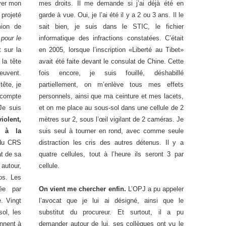
yer mon
mes droits. Il me demande si j’ai déjà été en
 projeté
garde à vue. Oui, je l’ai été il y a 2 ou 3 ans. Il le
mion de
sait bien, je suis dans le STIC, le fichier
 pour le
informatique des infractions constatées. C’était
t sur la
en 2005, lorsque l’inscription «Liberté au Tibet»
la tête
avait été faite devant le consulat de Chine. Cette
euvent.
fois encore, je suis fouillé, déshabillé
ête, je
partiellement, on m’enlève tous mes effets
 compte
personnels, ainsi que ma ceinture et mes lacets,
Je suis
et on me place au sous-sol dans une cellule de 2
iolent,
mètres sur 2, sous l’œil vigilant de 2 caméras. Je
r à la
suis seul à tourner en rond, avec comme seule
du CRS
distraction les cris des autres détenus. Il y a
at de sa
quatre cellules, tout à l’heure ils seront 3 par
 autour,
cellule.
os. Les
ée par
On vient me chercher enfin.
L’OPJ a pu appeler
. Vingt
l’avocat que je lui ai désigné, ainsi que le
ol, les
substitut du procureur. Et surtout, il a pu
nnent à
demander autour de lui, ses collègues ont vu le