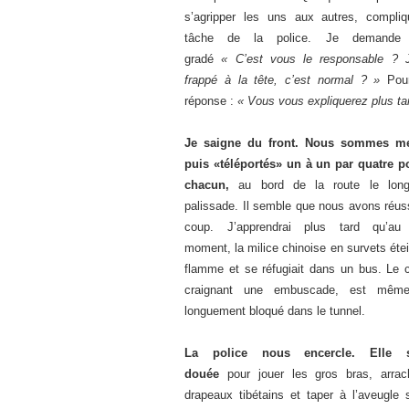
s’agripper les uns aux autres, compliq
tâche de la police. Je demand
gradé
« C’est vous le responsable ? J
frappé à la tête, c’est normal ? »
Pour
réponse :
« Vous vous expliquerez plus ta
Je saigne du front. Nous sommes me
puis «téléportés» un à un par quatre po
chacun,
au bord de la route le long
palissade. Il semble que nous avons réuss
coup. J’apprendrai plus tard qu’a
moment, la milice chinoise en survets étei
flamme et se réfugiait dans un bus. Le c
craignant une embuscade, est même
longuement bloqué dans le tunnel.
La police nous encercle.
Elle 
douée
pour jouer les gros bras, arrac
drapeaux tibétains et taper à l’aveugle 