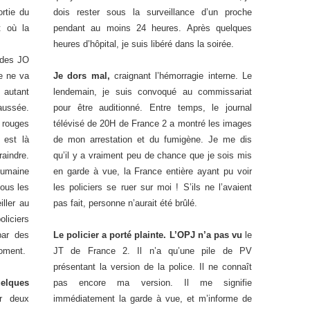
rtie du
dois rester sous la surveillance d’un proche
t où la
pendant au moins 24 heures. Après quelques
heures d’hôpital, je suis libéré dans la soirée.
 des JO
e ne va
Je dors mal,
craignant l’hémorragie interne. Le
, autant
lendemain, je suis convoqué au commissariat
aussée.
pour être auditionné. Entre temps, le journal
rouges
télévisé de 20H de France 2 a montré les images
 est là
de mon arrestation et du fumigène. Je me dis
aindre.
qu’il y a vraiment peu de chance que je sois mis
humaine
en garde à vue, la France entière ayant pu voir
tous les
les policiers se ruer sur moi ! S’ils ne l’avaient
ller au
pas fait, personne n’aurait été brûlé.
oliciers
par des
Le policier a porté plainte. L’OPJ n’a pas vu
le
moment.
JT de France 2. Il n’a qu’une pile de PV
présentant la version de la police. Il ne connaît
uelques
pas encore ma version. Il me signifie
r deux
immédiatement la garde à vue, et m’informe de