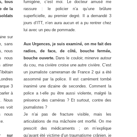
s, tous
fumigène, c’est moi. Le docteur amusé me
e de la
rassure : le policier n’a qu’une brûlure
soldats
superficielle, au premier degré. Il a demandé 3
jours d’ITT, n’en aura aucun et a pu rentrer chez
lui avec un peu de pommade.
ine sur
e, sans
Aux Urgences, je suis examiné, on me fait des
s, nous
radios, de face, de côté, bouche fermée,
us nous
bouche ouverte.
Dans le couloir, minerve autour
attirer
du cou, ma civière croise une autre civière. C’est
Tibétain
un journaliste cameraman de France 2 qui a été
 Londres
assommé par la police. Il est carrément tombé
arque 3
inanimé une dizaine de secondes. Comment la
arler à
police a t-elle pu être aussi violente, malgré la
l. Nous
présence des caméras ? Et surtout, contre des
es voit
journalistes ?
s nous
Je n’ai pas de fracture visible, mais les
ce.
articulations de ma mâchoire ont morflé. On me
prescrit des médicaments ; on m’explique
r sur
qu’ayant été victime d’un traumatisme crânien, je