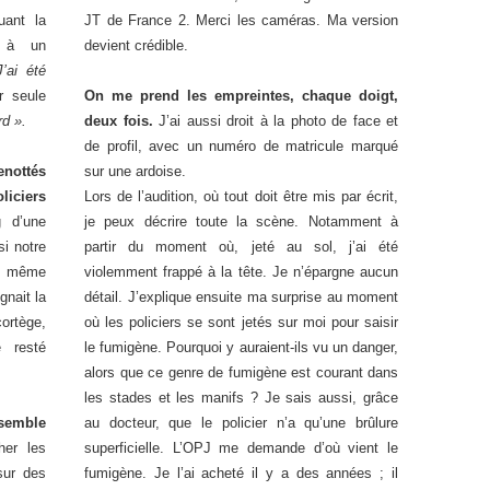
uant la
JT de France 2. Merci les caméras. Ma version
e à un
devient crédible.
’ai été
 seule
On me prend les empreintes, chaque doigt,
rd ».
deux fois.
J’ai aussi droit à la photo de face et
de profil, avec un numéro de matricule marqué
nottés
sur une ardoise.
liciers
Lors de l’audition, où tout doit être mis par écrit,
 d’une
je peux décrire toute la scène. Notamment à
i notre
partir du moment où, jeté au sol, j’ai été
u même
violemment frappé à la tête. Je n’épargne aucun
gnait la
détail. J’explique ensuite ma surprise au moment
ortège,
où les policiers se sont jetés sur moi pour saisir
 resté
le fumigène. Pourquoi y auraient-ils vu un danger,
alors que ce genre de fumigène est courant dans
les stades et les manifs ? Je sais aussi, grâce
semble
au docteur, que le policier n’a qu’une brûlure
her les
superficielle. L’OPJ me demande d’où vient le
sur des
fumigène. Je l’ai acheté il y a des années ; il