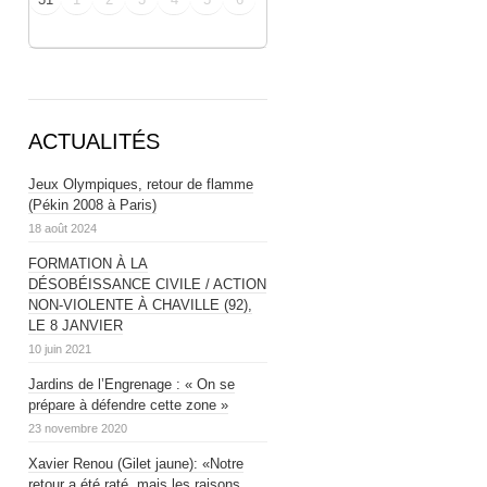
ACTUALITÉS
Jeux Olympiques, retour de flamme
(Pékin 2008 à Paris)
18 août 2024
FORMATION À LA
DÉSOBÉISSANCE CIVILE / ACTION
NON-VIOLENTE À CHAVILLE (92),
LE 8 JANVIER
10 juin 2021
Jardins de l’Engrenage : « On se
prépare à défendre cette zone »
23 novembre 2020
Xavier Renou (Gilet jaune): «Notre
retour a été raté, mais les raisons