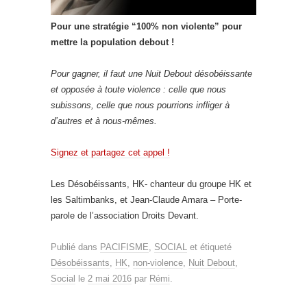
Pour une stratégie “100% non violente” pour
mettre la population debout !
Pour gagner, il faut une Nuit Debout désobéissante
et opposée à toute violence : celle que nous
subissons, celle que nous pourrions infliger à
d’autres et à nous-mêmes.
Signez et partagez cet appel !
Les Désobéissants, HK- chanteur du groupe HK et
les Saltimbanks, et Jean-Claude Amara – Porte-
parole de l’association Droits Devant.
Publié dans
PACIFISME
,
SOCIAL
et étiqueté
Désobéissants
,
HK
,
non-violence
,
Nuit Debout
,
Social
le
2 mai 2016
par
Rémi
.