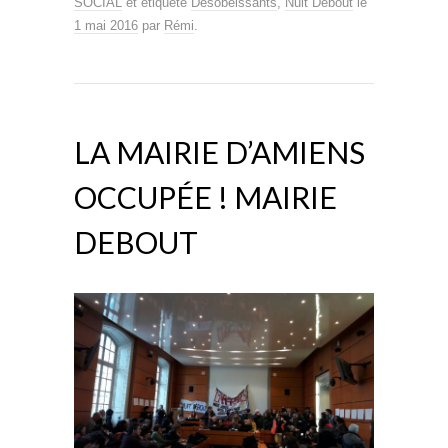
SOCIAL
et étiqueté
Désobéissants
,
Nuit Debout
le
1 mai 2016
par
Rémi
.
LA MAIRIE D’AMIENS
OCCUPÉE ! MAIRIE
DEBOUT