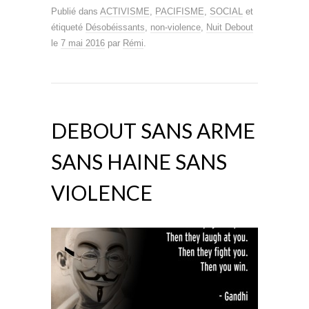
Publié dans
ACTIVISME
,
PACIFISME
,
SOCIAL
et
étiqueté
Désobéissants
,
non-violence
,
Nuit Debout
le
7 mai 2016
par
Rémi
.
DEBOUT SANS ARME
SANS HAINE SANS
VIOLENCE