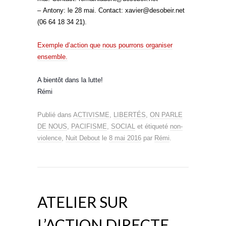
– Antony: le 28 mai. Contact: xavier@desobeir.net
(06 64 18 34 21).
Exemple d’action que nous pourrons organiser
ensemble.
A bientôt dans la lutte!
Rémi
Publié dans
ACTIVISME
,
LIBERTÉS
,
ON PARLE
DE NOUS
,
PACIFISME
,
SOCIAL
et étiqueté
non-
violence
,
Nuit Debout
le
8 mai 2016
par
Rémi
.
ATELIER SUR
L’ACTION DIRECTE