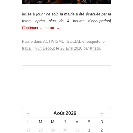
[Mise à jour : ce soir, la mairie a été évacuée par la
force, après plus de 4 heures d’occupation]
Continuer la lecture
→
Publié dans
ACTIVISME
,
SOCIAL
et étiqueté
loi
travail
,
Nuit Debout
le
28 avril 2016
par
Kristo
.
Août 2026
<<
>>
L
M
M
J
V
S
D
27
28
29
30
31
1
2