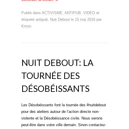
Publié dans
ACTIVISME
,
ANTIPUB
,
VIDEO
et
étiqueté
antipub
,
Nuit Debout
le
15 mai 2016
par
Kristo
.
NUIT DEBOUT: LA
TOURNÉE DES
DÉSOBÉISSANTS
Les Désobéissants font la tournée des #nuitdebout
pour des ateliers autour de l’action directe non-
violente et la Désobéissance civile. Nous serons
peut-être dans votre ville demain. Sinon contactez-