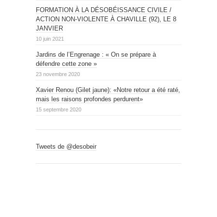
FORMATION À LA DÉSOBÉISSANCE CIVILE /
ACTION NON-VIOLENTE À CHAVILLE (92), LE 8
JANVIER
10 juin 2021
Jardins de l’Engrenage : « On se prépare à
défendre cette zone »
23 novembre 2020
Xavier Renou (Gilet jaune): «Notre retour a été raté,
mais les raisons profondes perdurent»
15 septembre 2020
Tweets de @desobeir