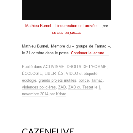
Mathieu Burnel – l’insurrection est arrivée…
par
ce-soir-ou-jamais
Mathieu Burnel, Membre du « groupe de Tarnac »,
le 31 octobre dans le poste.
Continuer la lecture
→
Publié dans
ACTIVISME
,
DROITS DE L'HOMME
,
ÉCOLOGIE
,
LIBERTÉS
,
VIDEO
et étiqueté
écologie
,
grands projets inutiles
,
police
,
Tarnac
,
violences policières
,
ZAD
,
ZAD du Testet
le
1
novembre 2014
par
Kristo
.
CAZENEUVE