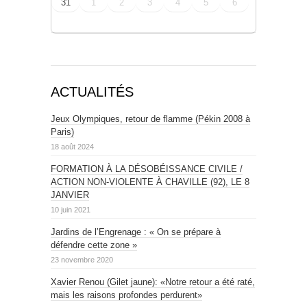
31
1
2
3
4
5
6
ACTUALITÉS
Jeux Olympiques, retour de flamme (Pékin 2008 à
Paris)
18 août 2024
FORMATION À LA DÉSOBÉISSANCE CIVILE /
ACTION NON-VIOLENTE À CHAVILLE (92), LE 8
JANVIER
10 juin 2021
Jardins de l’Engrenage : « On se prépare à
défendre cette zone »
23 novembre 2020
Xavier Renou (Gilet jaune): «Notre retour a été raté,
mais les raisons profondes perdurent»