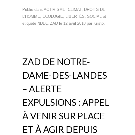
Publié dans
ACTIVISME
,
CLIMAT
,
DROITS DE
L'HOMME
,
ÉCOLOGIE
,
LIBERTÉS
,
SOCIAL
et
étiqueté
NDDL
,
ZAD
le
12 avril 2018
par
Kristo
.
ZAD DE NOTRE-
DAME-DES-LANDES
– ALERTE
EXPULSIONS : APPEL
À VENIR SUR PLACE
ET À AGIR DEPUIS