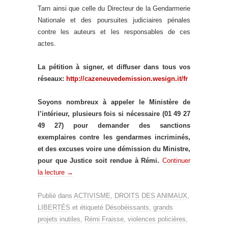
Tarn ainsi que celle du Directeur de la Gendarmerie
Nationale et des poursuites judiciaires pénales
contre les auteurs et les responsables de ces
actes.
La pétition à signer, et diffuser dans tous vos
réseaux:
http://cazeneuvedemission.wesign.it/fr
Soyons nombreux à appeler le Ministère de
l’intérieur, plusieurs fois si nécessaire (01 49 27
49 27) pour demander des sanctions
exemplaires contre les gendarmes incriminés,
et des excuses voire une démission du Ministre,
pour que Justice soit rendue à Rémi.
Continuer
la lecture
→
Publié dans
ACTIVISME
,
DROITS DES ANIMAUX
,
LIBERTÉS
et étiqueté
Désobéissants
,
grands
projets inutiles
,
Rémi Fraisse
,
violences policières
,