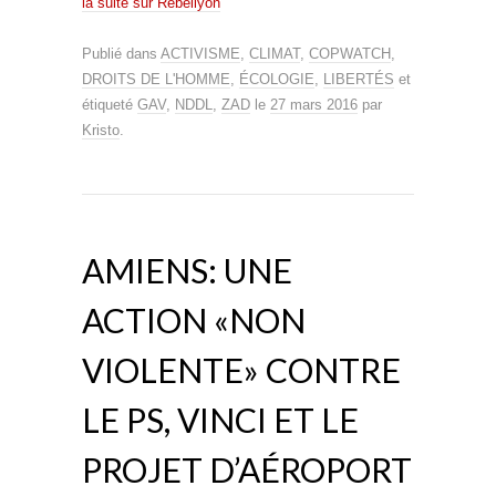
la suite sur Rebellyon
Publié dans
ACTIVISME
,
CLIMAT
,
COPWATCH
,
DROITS DE L'HOMME
,
ÉCOLOGIE
,
LIBERTÉS
et
étiqueté
GAV
,
NDDL
,
ZAD
le
27 mars 2016
par
Kristo
.
AMIENS: UNE
ACTION «NON
VIOLENTE» CONTRE
LE PS, VINCI ET LE
PROJET D’AÉROPORT