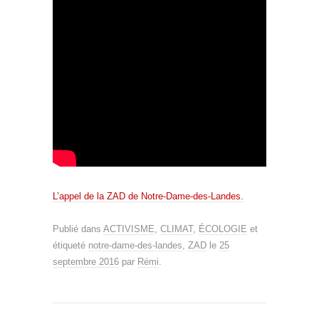
L’appel de la ZAD de Notre-Dame-des-Landes.
Publié dans
ACTIVISME
,
CLIMAT
,
ÉCOLOGIE
et
étiqueté
notre-dame-des-landes
,
ZAD
le
25
septembre 2016
par
Rémi
.