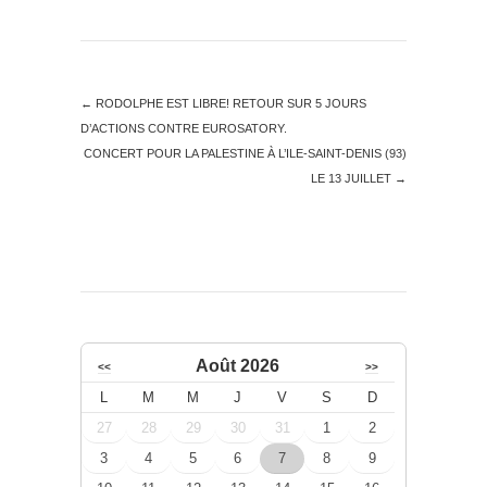
←
RODOLPHE EST LIBRE! RETOUR SUR 5 JOURS
D’ACTIONS CONTRE EUROSATORY.
CONCERT POUR LA PALESTINE À L’ILE-SAINT-DENIS (93)
LE 13 JUILLET
→
Août 2026
<<
>>
L
M
M
J
V
S
D
27
28
29
30
31
1
2
3
4
5
6
7
8
9