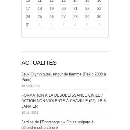
10
11
12
13
14
15
16
17
18
19
20
21
22
23
24
25
26
27
28
29
30
31
1
2
3
4
5
6
ACTUALITÉS
Jeux Olympiques, retour de flamme (Pékin 2008 à
Paris)
18 août 2024
FORMATION À LA DÉSOBÉISSANCE CIVILE /
ACTION NON-VIOLENTE À CHAVILLE (92), LE 8
JANVIER
10 juin 2021
Jardins de l’Engrenage : « On se prépare à
défendre cette zone »