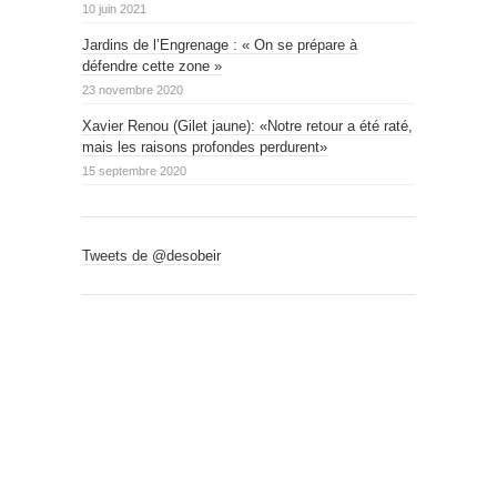
10 juin 2021
Jardins de l’Engrenage : « On se prépare à
défendre cette zone »
23 novembre 2020
Xavier Renou (Gilet jaune): «Notre retour a été raté,
mais les raisons profondes perdurent»
15 septembre 2020
Tweets de @desobeir