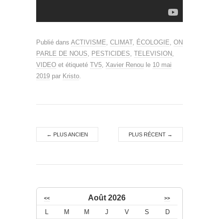
Publié dans
ACTIVISME
,
CLIMAT
,
ÉCOLOGIE
,
ON
PARLE DE NOUS
,
PESTICIDES
,
TELEVISION
,
VIDEO
et étiqueté
TV5
,
Xavier Renou
le
10 mai
2019
par
Kristo
.
←
PLUS ANCIEN
PLUS RÉCENT
→
Août 2026
<<
>>
L
M
M
J
V
S
D