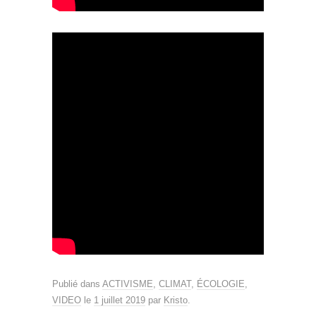
Publié dans
ACTIVISME
,
CLIMAT
,
ÉCOLOGIE
,
VIDEO
le
1 juillet 2019
par
Kristo
.