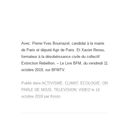
Avec: Pierre-Yves Bournazel, candidat à la mairie
de Paris et député Agir de Paris. Et Xavier Renou,
formateur à la désobéissance civile du collectif
Extinction Rebellion. – Le Live BFM, du vendredi 11
octobre 2019, sur BFMTV.
Publié dans
ACTIVISME
,
CLIMAT
,
ÉCOLOGIE
,
ON
PARLE DE NOUS
,
TELEVISION
,
VIDEO
le
14
octobre 2019
par
Kristo
.