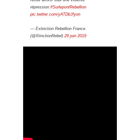
répression.
#SurlepontRebellion
pic.twitter.com/yATDbJfyon
— Extinction Rebellion France
(@XtinctionRebel)
29 juin 2019