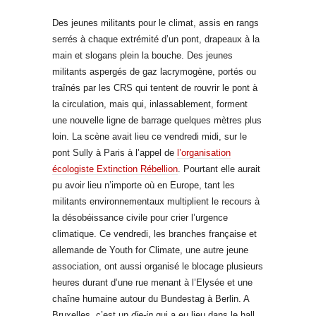
Des jeunes militants pour le climat, assis en rangs
serrés à chaque extrémité d’un pont, drapeaux à la
main et slogans plein la bouche. Des jeunes
militants aspergés de gaz lacrymogène, portés ou
traînés par les CRS qui tentent de rouvrir le pont à
la circulation, mais qui, inlassablement, forment
une nouvelle ligne de barrage quelques mètres plus
loin. La scène avait lieu ce vendredi midi, sur le
pont Sully à Paris à l’appel de
l’organisation
écologiste Extinction Rébellion
. Pourtant elle aurait
pu avoir lieu n’importe où en Europe, tant les
militants environnementaux multiplient le recours à
la désobéissance civile pour crier l’urgence
climatique. Ce vendredi, les branches française et
allemande de Youth for Climate, une autre jeune
association, ont aussi organisé le blocage plusieurs
heures durant d’une rue menant à l’Elysée et une
chaîne humaine autour du Bundestag à Berlin. A
Bruxelles, c’est un
die-in
qui a eu lieu dans le hall