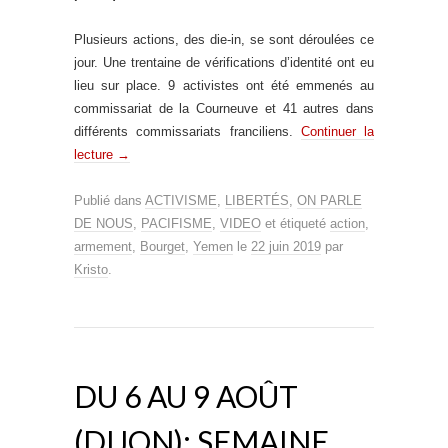
Plusieurs actions, des die-in, se sont déroulées ce
jour. Une trentaine de vérifications d’identité ont eu
lieu sur place. 9 activistes ont été emmenés au
commissariat de la Courneuve et 41 autres dans
différents commissariats franciliens.
Continuer la
lecture
→
Publié dans
ACTIVISME
,
LIBERTÉS
,
ON PARLE
DE NOUS
,
PACIFISME
,
VIDEO
et étiqueté
action
,
armement
,
Bourget
,
Yemen
le
22 juin 2019
par
Kristo
.
DU 6 AU 9 AOÛT
(DIJON): SEMAINE