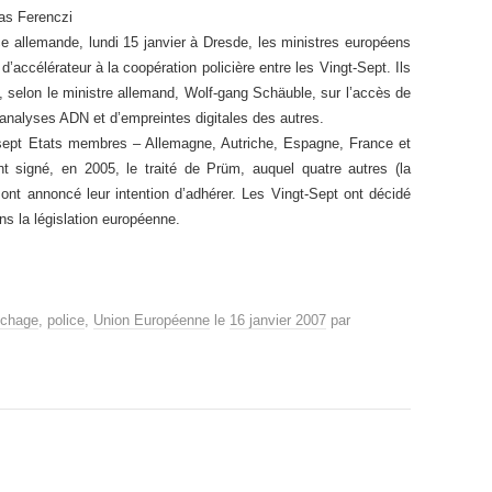
as Ferenczi
e allemande, lundi 15 janvier à Dresde, les ministres européens
d’accélérateur à la coopération policière entre les Vingt-Sept. Ils
, selon le ministre allemand, Wolf-gang Schäuble, sur l’accès de
analyses ADN et d’empreintes digitales des autres.
 sept Etats membres – Allemagne, Autriche, Espagne, France et
nt signé, en 2005, le traité de Prüm, auquel quatre autres (la
e) ont annoncé leur intention d’adhérer. Les Vingt-Sept ont décidé
ans la législation européenne.
ichage
,
police
,
Union Européenne
le
16 janvier 2007
par