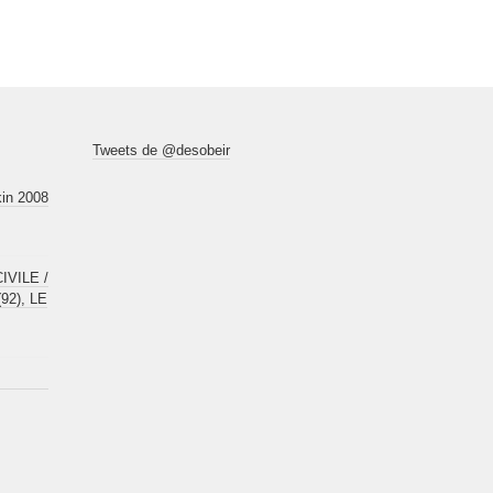
Tweets de @desobeir
kin 2008
VILE /
92), LE