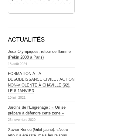
ACTUALITÉS
Jeux Olympiques, retour de flamme
(Pékin 2008 à Paris)
18 août 2024
FORMATION À LA
DÉSOBÉISSANCE CIVILE / ACTION
NON-VIOLENTE À CHAVILLE (92),
LE 8 JANVIER
10 juin 2021
Jardins de l’Engrenage : « On se
prépare à défendre cette zone »
23 novembre 2020
Xavier Renou (Gilet jaune): «Notre
retour a été raté, mais les raisons