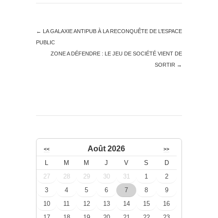
←
LA GALAXIE ANTIPUB À LA RECONQUÊTE DE L’ESPACE
PUBLIC
ZONE A DÉFENDRE : LE JEU DE SOCIÉTÉ VIENT DE
SORTIR
→
Août 2026
<<
>>
L
M
M
J
V
S
D
27
28
29
30
31
1
2
3
4
5
6
7
8
9
10
11
12
13
14
15
16
17
18
19
20
21
22
23