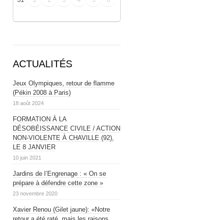
ACTUALITÉS
Jeux Olympiques, retour de flamme
(Pékin 2008 à Paris)
18 août 2024
FORMATION À LA
DÉSOBÉISSANCE CIVILE / ACTION
NON-VIOLENTE À CHAVILLE (92),
LE 8 JANVIER
10 juin 2021
Jardins de l’Engrenage : « On se
prépare à défendre cette zone »
23 novembre 2020
Xavier Renou (Gilet jaune): «Notre
retour a été raté, mais les raisons