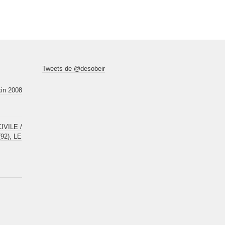
Tweets de @desobeir
kin 2008
VILE /
92), LE