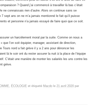
 comparaison ? Quand j’ai commencé à travailler là bas c’était
 Je ne connaissais rien d’autre. Alors on continue sans se
 7 sept ans on ne m’a jamais mentionné le fait qu’il puisse
érents et personne n’a jamais essayé de faire quoi que ce soit.
’assurer un harcèlement moral par la suite. Comme on nous a
 » que l’on soit équipier, manager, assistant de direction,
de Tours nord a fait grève il y a 2 ans pour dénoncer les
ent là le soir ont du rester assurer la nuit à la place de l’équipe
utif. C’était une manière de monter les salariés les uns contre les
ont grève.
HOMME
,
ÉCOLOGIE
et étiqueté
Macdo
le
21 avril 2020
par