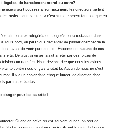
 illégales, de harcèlement moral ou autre?
managers sont poussés à leur maximum, les directeurs parlent
 les rushs. Leur excuse : « c’est sur le moment faut pas que ça
nrées alimentaires réfrigérés ou congelés entre restaurant dans
z à Tours nord, on peut vous demander de passer chercher de la
 lions avant de venir par exemple. Évidemment aucune de nos
ransferts. De plus, si on se faisait arrêter par des forces de
ous faisions un transfert. Nous devions dire que nous les avions
é plainte contre nous et ça s’arrêtait là. Aucun de nous ne s’est
ourant.
Il y a un cahier dans chaque bureau de direction dans
ts par traces écrites.
de danger pour les salariés?
ontacter.
Quand on arrive on est souvent jeunes, on sort de
des études, comment peut on savoir s’ils ont le droit de faire ce