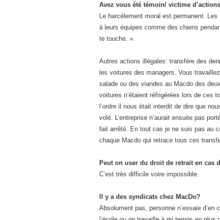
Avez vous été témoin/ victime d’actions
Le harcèlement moral est permanent. Les 
à leurs équipes comme des chiens pendant
te touche. ».
Autres actions illégales: transfère des de
les voitures des managers. Vous travaille
salade ou des viandes au Macdo des deux
voitures n’étaient réfrigérées lors de ces t
l’ordre il nous était interdit de dire que n
volé. L’entreprise n’aurait ensuite pas port
fait arrêté. En tout cas je ne suis pas au c
chaque Macdo qui retrace tous ces transfer
Peut on user du droit de retrait en cas 
C’est très difficile voire impossible.
Il y a des syndicats chez MacDo?
Absolument pas, personne n’essaie d’en c
l’école ou on travaille à mi temps en plus 