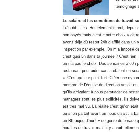
témoignage a
Le salaire et les conditions de travail 
Très difficiles. Harcèlement moral, dépre
non payés mais c’est « notre choix » de 
avons déjà dû rester 24h d’affilé dans un 
inspection par exemple. On m’a imposé de
c’est quoi 5h dans ta journée ? C’est rien !
on n’a pas le choix. Des semaines à 60h 
restaurant pour aider car ils étaient en so
». C’est ça leur point fort. Créer une dyn
membre de l’équipe de direction venait en ai
qu’ils arrivaient à nous persuader de rester
managers sont les plus sollicités. Ils doive
est très mal vu. La réalité c’est qu’on étai
ou si on partait avant on nous disait : « ba
en Rtt aujourd’hui ! » ce genre de phrase 
horaires de travail mais il y aurait telleme