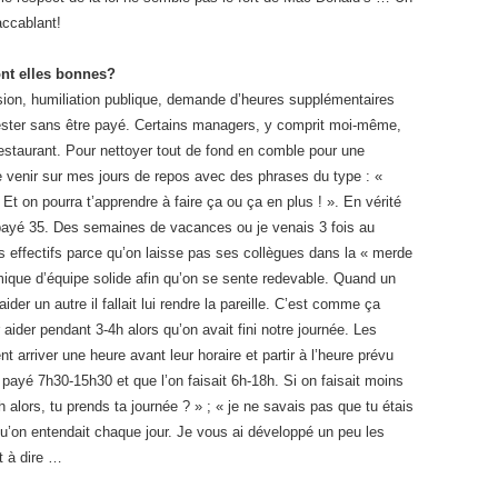
ccablant!
sont elles bonnes?
ssion, humiliation publique, demande d’heures supplémentaires
rester sans être payé. Certains managers, y comprit moi-même,
restaurant. Pour nettoyer tout de fond en comble pour une
 venir sur mes jours de repos avec des phrases du type : «
 Et on pourra t’apprendre à faire ça ou ça en plus ! ». En vérité
payé 35. Des semaines de vacances ou je venais 3 fois au
us effectifs parce qu’on laisse pas ses collègues dans la « merde
amique d’équipe solide afin qu’on se sente redevable. Quand un
der un autre il fallait lui rendre la pareille. C’est comme ça
 aider pendant 3-4h alors qu’on avait fini notre journée. Les
nt arriver une heure avant leur horaire et partir à l’heure prévu
t payé 7h30-15h30 et que l’on faisait 6h-18h. Si on faisait moins
h alors, tu prends ta journée ? » ; « je ne savais pas que tu étais
qu’on entendait chaque jour. Je vous ai développé un peu les
nt à dire …