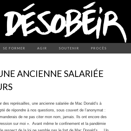
SE FORMER
AGIR
SOUTENIR
PROCÈS
UNE ANCIENNE SALARIÉE
URS
ur des représailles, une ancienne salariée de Mac Donald’s à
pté de répondre à nos questions, sous couvert de l’anonymat :
manderais de ne pas citer mon nom, jamais. Ils ont encore des
ession sur moi ». Avant même le confinement et la pandémie
 le respect de la loi ne semble pas
le fort de Mac Donald’s … Un