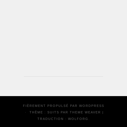
FIÈREMENT PROPULSÉ PAR
WORDPRESS
·
THÈME : SUITS PAR
THEME WEAVER
|
TRADUCTION :
WOLFORG
.