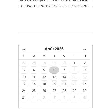
XAVIER RENOU (GILET JAUNE): «NOTRE RETOUR A ÉTÉ
RATÉ, MAIS LES RAISONS PROFONDES PERDURENT»
→
Août 2026
<<
>>
L
M
M
J
V
S
D
27
28
29
30
31
1
2
3
4
5
6
7
8
9
10
11
12
13
14
15
16
17
18
19
20
21
22
23
24
25
26
27
28
29
30
31
1
2
3
4
5
6