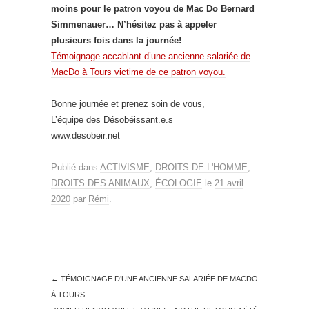
moins pour le patron voyou de Mac Do Bernard
Simmenauer… N’hésitez pas à appeler
plusieurs fois dans la journée!
Témoignage accablant d’une ancienne salariée de
MacDo à Tours victime de ce patron voyou.
Bonne journée et prenez soin de vous,
L’équipe des Désobéissant.e.s
www.desobeir.net
Publié dans
ACTIVISME
,
DROITS DE L'HOMME
,
DROITS DES ANIMAUX
,
ÉCOLOGIE
le
21 avril
2020
par
Rémi
.
←
TÉMOIGNAGE D’UNE ANCIENNE SALARIÉE DE MACDO
À TOURS