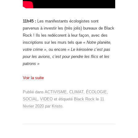
11h45 :
Les manifestants écologistes sont
parvenus à investir les (très jolis) bureaux de Black
Rock ! Ils les redécorent à leur façon, avec des
inscriptions sur les murs tels que
« Notre planète,
votre crime »
, ou encore
« Le kérosène c’est pas
pour les avions, c’est pour pendre les flics et les
patrons »
Voir la suite
Publié dans
ACTIVISME
,
CLIMAT
,
ÉCOLOGIE
,
SOCIAL
,
VIDEO
et étiqueté
Black Rock
le
11
février 2020
par
Kristo
.