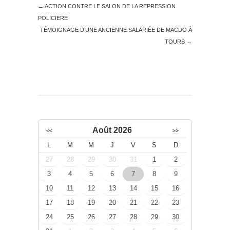
←
ACTION CONTRE LE SALON DE LA REPRESSION
POLICIERE
TÉMOIGNAGE D’UNE ANCIENNE SALARIÉE DE MACDO À
TOURS
→
Août 2026
<<
>>
L
M
M
J
V
S
D
27
28
29
30
31
1
2
3
4
5
6
7
8
9
10
11
12
13
14
15
16
17
18
19
20
21
22
23
24
25
26
27
28
29
30