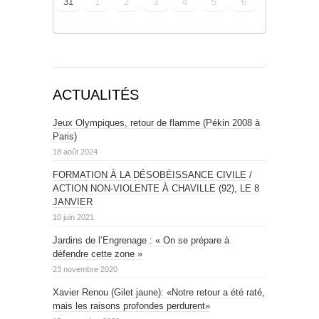
31
1
2
3
4
5
6
ACTUALITÉS
Jeux Olympiques, retour de flamme (Pékin 2008 à
Paris)
18 août 2024
FORMATION À LA DÉSOBÉISSANCE CIVILE /
ACTION NON-VIOLENTE À CHAVILLE (92), LE 8
JANVIER
10 juin 2021
Jardins de l’Engrenage : « On se prépare à
défendre cette zone »
23 novembre 2020
Xavier Renou (Gilet jaune): «Notre retour a été raté,
mais les raisons profondes perdurent»