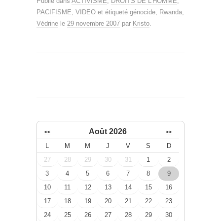
Publié dans
ACTIVISME
,
DROITS DE L'HOMME
,
PACIFISME
,
VIDEO
et étiqueté
génocide
,
Rwanda
,
Védrine
le
29 novembre 2007
par
Kristo
.
Août 2026
<<
>>
L
M
M
J
V
S
D
27
28
29
30
31
1
2
3
4
5
6
7
8
9
10
11
12
13
14
15
16
17
18
19
20
21
22
23
24
25
26
27
28
29
30