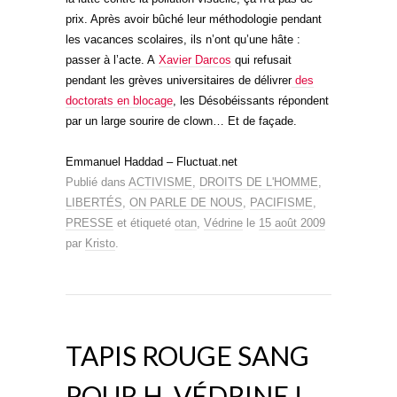
prix. Après avoir bûché leur méthodologie pendant
les vacances scolaires, ils n’ont qu’une hâte :
passer à l’acte. A
Xavier Darcos
qui refusait
pendant les grèves universitaires de délivrer
des
doctorats en blocage
, les Désobéissants répondent
par un large sourire de clown… Et de façade.
Emmanuel Haddad – Fluctuat.net
Publié dans
ACTIVISME
,
DROITS DE L'HOMME
,
LIBERTÉS
,
ON PARLE DE NOUS
,
PACIFISME
,
PRESSE
et étiqueté
otan
,
Védrine
le
15 août 2009
par
Kristo
.
TAPIS ROUGE SANG
POUR H. VÉDRINE !