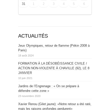
31
1
2
3
4
5
6
ACTUALITÉS
Jeux Olympiques, retour de flamme (Pékin 2008 à
Paris)
18 août 2024
FORMATION À LA DÉSOBÉISSANCE CIVILE /
ACTION NON-VIOLENTE À CHAVILLE (92), LE 8
JANVIER
10 juin 2021
Jardins de l’Engrenage : « On se prépare à
défendre cette zone »
23 novembre 2020
Xavier Renou (Gilet jaune): «Notre retour a été raté,
mais les raisons profondes perdurent»