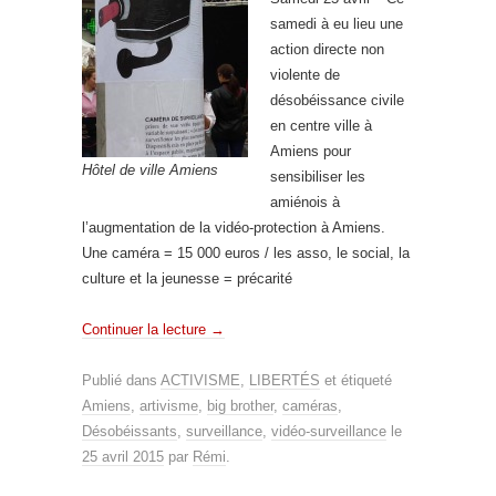
samedi à eu lieu une
action directe non
violente de
désobéissance civile
en centre ville à
Amiens pour
Hôtel de ville Amiens
sensibiliser les
amiénois à
l’augmentation de la vidéo-protection à Amiens.
Une caméra = 15 000 euros / les asso, le social, la
culture et la jeunesse = précarité
Continuer la lecture
→
Publié dans
ACTIVISME
,
LIBERTÉS
et étiqueté
Amiens
,
artivisme
,
big brother
,
caméras
,
Désobéissants
,
surveillance
,
vidéo-surveillance
le
25 avril 2015
par
Rémi
.