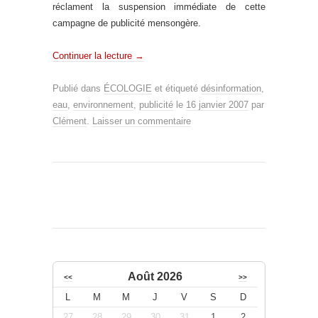
réclament la suspension immédiate de cette
campagne de publicité mensongère.
Continuer la lecture
→
Publié dans
ÉCOLOGIE
et étiqueté
désinformation
,
eau
,
environnement
,
publicité
le
16 janvier 2007
par
Clément
.
Laisser un commentaire
Août 2026
<<
>>
L
M
M
J
V
S
D
27
28
29
30
31
1
2