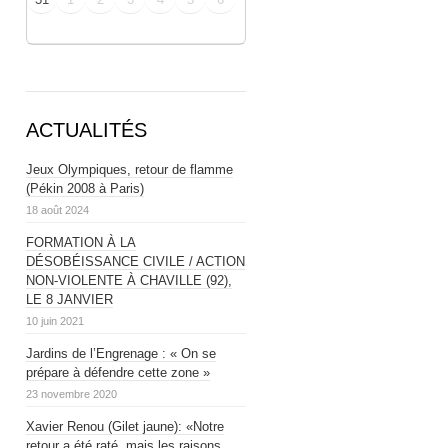
ACTUALITÉS
Jeux Olympiques, retour de flamme
(Pékin 2008 à Paris)
18 août 2024
FORMATION À LA
DÉSOBÉISSANCE CIVILE / ACTION
NON-VIOLENTE À CHAVILLE (92),
LE 8 JANVIER
10 juin 2021
Jardins de l’Engrenage : « On se
prépare à défendre cette zone »
23 novembre 2020
Xavier Renou (Gilet jaune): «Notre
retour a été raté, mais les raisons