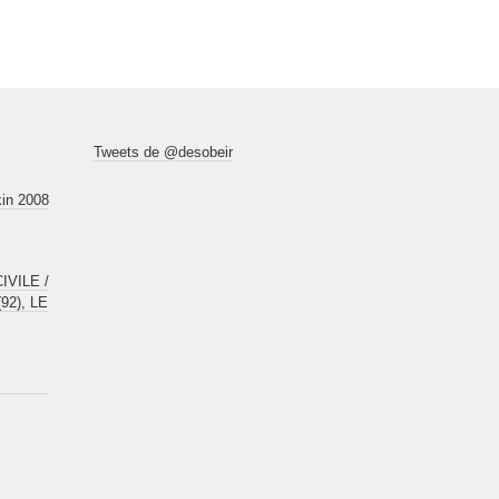
Tweets de @desobeir
kin 2008
VILE /
92), LE