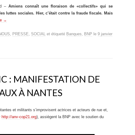
rd –
Amiens connaît une floraison de «collectifs» qui se
s luttes sociales. Hier, c’était contre la fraude fiscale. Mais
re
→
 NOUS
,
PRESSE
,
SOCIAL
et étiqueté
Banques
,
BNP
le
9 janvier
HIC : MANIFESTATION DE
AUX À NANTES
ntes et militants s’improvisent actrices et acteurs de rue et,
r
http://anv-cop21.org
), assiègent la BNP avec le soutien du