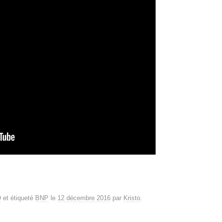
O
et étiqueté
BNP
le
12 décembre 2016
par
Kristo
.