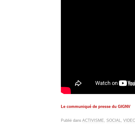
Le communiqué de presse du GIGNV
Publié dans
ACTIVISME
,
SOCIAL
,
VIDE