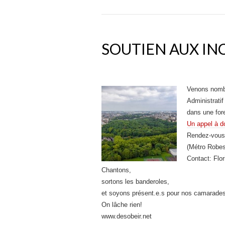
SOUTIEN AUX IN
Venons nombr
Administrati
dans une for
Un appel à do
Rendez-vous 
(Métro Robes
Contact: Flor
Chantons,
sortons les banderoles,
et soyons présent.e.s pour nos camarades 
On lâche rien!
www.desobeir.net