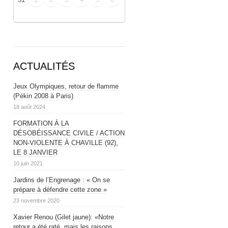
ACTUALITÉS
Jeux Olympiques, retour de flamme
(Pékin 2008 à Paris)
18 août 2024
FORMATION À LA
DÉSOBÉISSANCE CIVILE / ACTION
NON-VIOLENTE À CHAVILLE (92),
LE 8 JANVIER
10 juin 2021
Jardins de l’Engrenage : « On se
prépare à défendre cette zone »
23 novembre 2020
Xavier Renou (Gilet jaune): «Notre
retour a été raté, mais les raisons