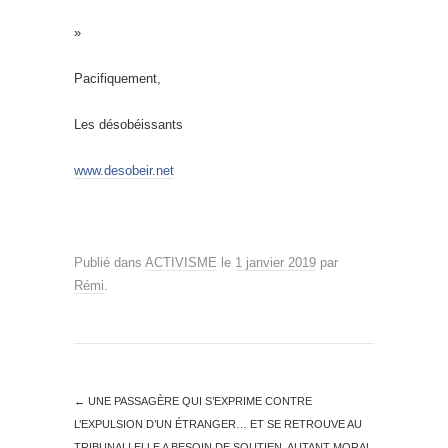
»
Pacifiquement,
Les désobéissants
www.desobeir.net
Publié dans
ACTIVISME
le
1 janvier 2019
par
Rémi
.
←
UNE PASSAGÈRE QUI S’EXPRIME CONTRE
L’EXPULSION D’UN ÉTRANGER… ET SE RETROUVE AU
TRIBUNAL! ELLE A BESOIN DE SOUTIEN, AUTANT MORAL