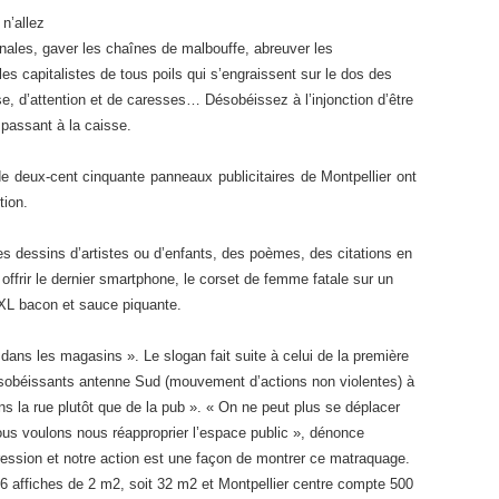
n’allez
ionales, gaver les chaînes de malbouffe, abreuver les
s capitalistes de tous poils qui s’engraissent sur le dos des
e, d’attention et de caresses… Désobéissez à l’injonction d’être
passant à la caisse.
e deux-cent cinquante panneaux publicitaires de Montpellier ont
tion.
es dessins d’artistes ou d’enfants, des poèmes, des citations en
 offrir le dernier smartphone, le corset de femme fatale sur un
XL bacon et sauce piquante.
 dans les magasins ». Le slogan fait suite à celui de la première
Désobéissants antenne Sud (mouvement d’actions non violentes) à
ans la rue plutôt que de la pub ». « On ne peut plus se déplacer
 nous voulons nous réapproprier l’espace public », dénonce
ression et notre action est une façon de montrer ce matraquage.
 affiches de 2 m2, soit 32 m2 et Montpellier centre compte 500