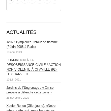
ACTUALITÉS
Jeux Olympiques, retour de flamme
(Pékin 2008 à Paris)
18 août 2024
FORMATION À LA
DÉSOBÉISSANCE CIVILE / ACTION
NON-VIOLENTE À CHAVILLE (92),
LE 8 JANVIER
10 juin 2021
Jardins de l’Engrenage : « On se
prépare à défendre cette zone »
23 novembre 2020
Xavier Renou (Gilet jaune): «Notre
retour a été raté, mais les raisons