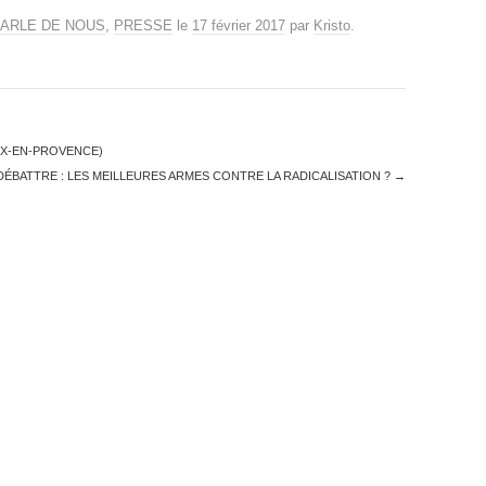
PARLE DE NOUS
,
PRESSE
le
17 février 2017
par
Kristo
.
IX-EN-PROVENCE)
DÉBATTRE : LES MEILLEURES ARMES CONTRE LA RADICALISATION ?
→