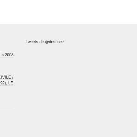
Tweets de @desobeir
kin 2008
VILE /
92), LE