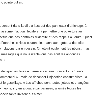
, pointe Julien.
persent dans la ville à l’assaut des panneaux d’affichage, à
 assumer l’action illégale et à permettre une ouverture au
fectué que des contrôles d’identité et des rappels à l’ordre. Quant
a démarche. « Nous ouvrons les panneaux, grâce à des clés
 remplaçons par un dessin. On éteint également les néons, mais
ls messages que nous n’enlevons pas sont les annonces
s. »
dénigrer les fêtes – même si certains trouvent « la Saint-
 commercial » - mais de dénoncer l’injonction consumériste, la
t le gaspillage. « Les affiches sont toutes jetées et changées
 néons, il y en a quatre par panneau, allumés toutes les
sobéissants invitent à s’aimer.