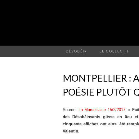
DÉSOBÉIR
LE COLLECTIF
MONTPELLIER : A
POÉSIE PLUTÔT 
Source:
La Marseillaise 15/2/2017
.
« Fait
des Désobéissants glisse en lieu et
cinquante affiches ont ainsi été remp
Valentin.