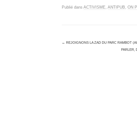
Publié dans
ACTIVISME
,
ANTIPUB
,
ON 
←
REJOIGNONS LA ZAD DU PARC RAMBOT (A
PARLER, 