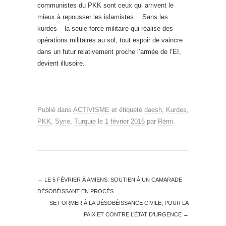
communistes du PKK sont ceux qui arrivent le
mieux à repousser les islamistes… Sans les
kurdes – la seule force militaire qui réalise des
opérations militaires au sol, tout espoir de vaincre
dans un futur relativement proche l’armée de l’EI,
devient illusoire.
Publié dans
ACTIVISME
et étiqueté
daesh
,
Kurdes
,
PKK
,
Syrie
,
Turquie
le
1 février 2016
par
Rémi
.
←
LE 5 FÉVRIER À AMIENS: SOUTIEN À UN CAMARADE
DÉSOBÉISSANT EN PROCÈS.
SE FORMER À LA DÉSOBÉISSANCE CIVILE, POUR LA
PAIX ET CONTRE L’ÉTAT D’URGENCE
→