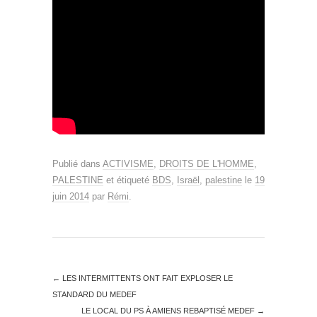
Publié dans
ACTIVISME
,
DROITS DE L'HOMME
,
PALESTINE
et étiqueté
BDS
,
Israël
,
palestine
le
19
juin 2014
par
Rémi
.
←
LES INTERMITTENTS ONT FAIT EXPLOSER LE
STANDARD DU MEDEF
LE LOCAL DU PS À AMIENS REBAPTISÉ MEDEF
→