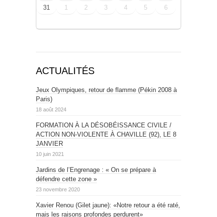
31
1
2
3
4
5
6
ACTUALITÉS
Jeux Olympiques, retour de flamme (Pékin 2008 à
Paris)
18 août 2024
FORMATION À LA DÉSOBÉISSANCE CIVILE /
ACTION NON-VIOLENTE À CHAVILLE (92), LE 8
JANVIER
10 juin 2021
Jardins de l’Engrenage : « On se prépare à
défendre cette zone »
23 novembre 2020
Xavier Renou (Gilet jaune): «Notre retour a été raté,
mais les raisons profondes perdurent»