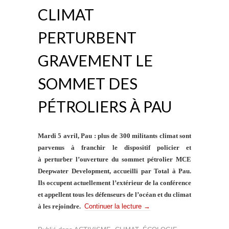
CLIMAT
PERTURBENT
GRAVEMENT LE
SOMMET DES
PÉTROLIERS À PAU
Mardi 5 avril, Pau : plus de 300 militants climat sont
parvenus à franchir le dispositif policier et
à perturber l’ouverture du sommet pétrolier MCE
Deepwater Development, accueilli par Total à Pau.
Ils occupent actuellement l’extérieur de la conférence
et appellent tous les défenseurs de l’océan et du climat
à les rejoindre.
Continuer la lecture
→