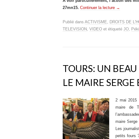
A voir particulièrement, l’action des m
27mn15.
Continuer la lecture
→
Publié dans
ACTIVISME
,
DROITS DE L'
TELEVISION
,
VIDEO
et étiqueté
JO
,
Pék
TOURS: UN BEAU
LE MAIRE SERGE
2 mai 2015 
maire de T
l’ambassadeu
maire Serge 
Les journali
petits fours 