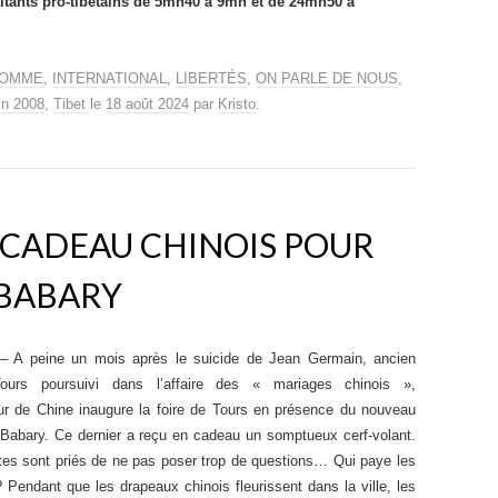
ilitants pro-tibétains de 5mn40 à 9mn et de 24mn50 à
HOMME
,
INTERNATIONAL
,
LIBERTÉS
,
ON PARLE DE NOUS
,
in 2008
,
Tibet
le
18 août 2024
par
Kristo
.
 CADEAU CHINOIS POUR
 BABARY
– A peine un mois après le suicide de Jean Germain, ancien
ours poursuivi dans l’affaire des « mariages chinois »,
r de Chine inaugure la foire de Tours en présence du nouveau
Babary. Ce dernier a reçu en cadeau un somptueux cerf-volant.
stes sont priés de ne pas poser trop de questions… Qui paye les
? Pendant que les drapeaux chinois fleurissent dans la ville, les