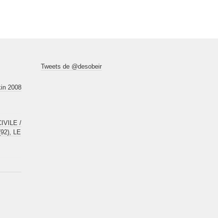
Tweets de @desobeir
kin 2008
VILE /
92), LE