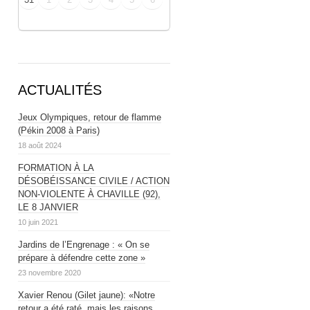
ACTUALITÉS
Jeux Olympiques, retour de flamme
(Pékin 2008 à Paris)
18 août 2024
FORMATION À LA
DÉSOBÉISSANCE CIVILE / ACTION
NON-VIOLENTE À CHAVILLE (92),
LE 8 JANVIER
10 juin 2021
Jardins de l’Engrenage : « On se
prépare à défendre cette zone »
23 novembre 2020
Xavier Renou (Gilet jaune): «Notre
retour a été raté, mais les raisons