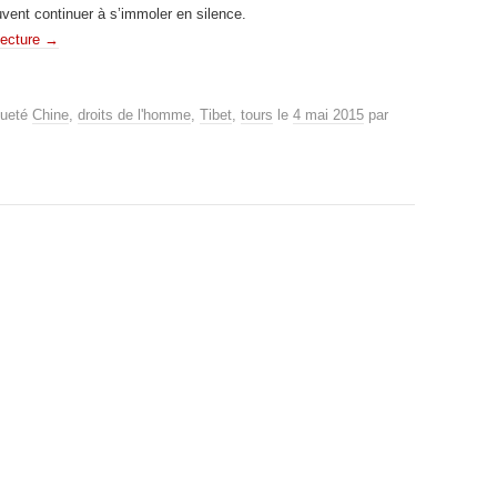
vent continuer à s’immoler en silence.
lecture
→
queté
Chine
,
droits de l'homme
,
Tibet
,
tours
le
4 mai 2015
par