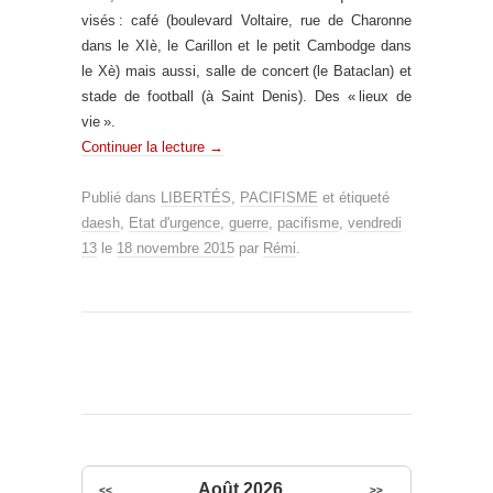
visés : café (boulevard Voltaire, rue de Charonne
dans le XIè, le Carillon et le petit Cambodge dans
le Xè) mais aussi, salle de concert (le Bataclan) et
stade de football (à Saint Denis). Des « lieux de
vie ».
Continuer la lecture
→
Publié dans
LIBERTÉS
,
PACIFISME
et étiqueté
daesh
,
Etat d'urgence
,
guerre
,
pacifisme
,
vendredi
13
le
18 novembre 2015
par
Rémi
.
Août 2026
<<
>>