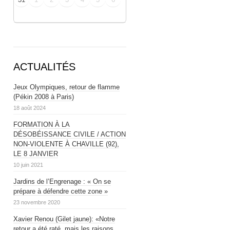
ACTUALITÉS
Jeux Olympiques, retour de flamme
(Pékin 2008 à Paris)
18 août 2024
FORMATION À LA
DÉSOBÉISSANCE CIVILE / ACTION
NON-VIOLENTE À CHAVILLE (92),
LE 8 JANVIER
10 juin 2021
Jardins de l’Engrenage : « On se
prépare à défendre cette zone »
23 novembre 2020
Xavier Renou (Gilet jaune): «Notre
retour a été raté, mais les raisons