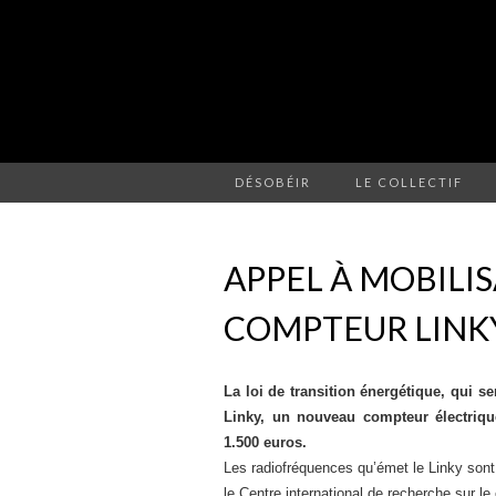
DÉSOBÉIR
LE COLLECTIF
APPEL À MOBILI
COMPTEUR LINK
La loi de transition énergétique, qui se
Linky, un nouveau compteur électriq
1.500 euros.
Les radiofréquences qu’émet le Linky son
le Centre international de recherche sur l