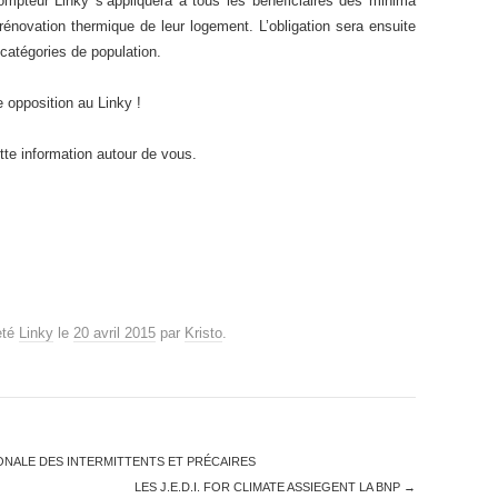
ompteur Linky s’appliquera à tous les bénéficiaires des minima
énovation thermique de leur logement. L’obligation sera ensuite
catégories de population.
e opposition au Linky !
tte information autour de vous.
eté
Linky
le
20 avril 2015
par
Kristo
.
IONALE DES INTERMITTENTS ET PRÉCAIRES
LES J.E.D.I. FOR CLIMATE ASSIEGENT LA BNP
→