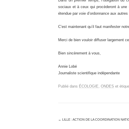
Dans un premier temps, l’obligation du c
sociaux et à ceux qui procèderont à une r
étendue par voie d’ordonnance aux autres 
C’est maintenant qu’il faut manifester notr
Merci de bien vouloir diffuser largement ce
Bien sincèrement à vous,
Annie Lobé
Journaliste scientifique indépendante
Publié dans
ÉCOLOGIE
,
ONDES
et étiqu
←
LILLE : ACTION DE LA COORDINATION NAT