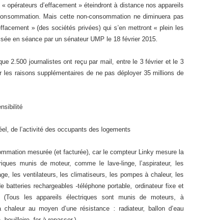
 « opérateurs d’effacement » éteindront à distance nos appareils
e consommation. Mais cette non-consommation ne diminuera pas
ffacement » (des sociétés privées) qui s’en mettront « plein les
lisée en séance par un sénateur UMP le 18 février 2015.
ue 2.500 journalistes ont reçu par mail, entre le 3 février et le 3
r les raisons supplémentaires de ne pas déployer 35 millions de
nsibilité
réel, de l’activité des occupants des logements
ommation mesurée (et facturée), car le compteur Linky mesure la
iques munis de moteur, comme le lave-linge, l’aspirateur, les
age, les ventilateurs, les climatiseurs, les pompes à chaleur, les
 batteries rechargeables -téléphone portable, ordinateur fixe et
tc. (Tous les appareils électriques sont munis de moteurs, à
a chaleur au moyen d’une résistance : radiateur, ballon d’eau
 bouilloire, fer à repasser.)