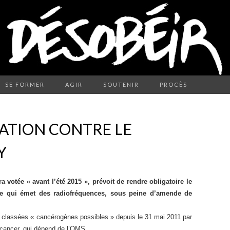
SE FORMER
AGIR
SOUTENIR
PROCÈS
SATION CONTRE LE
Y
ra votée « avant l’été 2015 », prévoit de rendre obligatoire le
ue qui émet des radiofréquences, sous peine d’amende de
t classées « cancérogènes possibles » depuis le 31 mai 2011 par
e cancer, qui dépend de l’OMS.