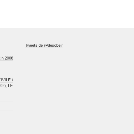
Tweets de @desobeir
kin 2008
VILE /
92), LE