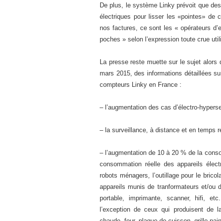
De plus, le système Linky prévoit que des
électriques pour lisser les «pointes» d
nos factures, ce sont les « opérateurs d’e
poches » selon l’expression toute crue uti
La presse reste muette sur le sujet alors q
mars 2015, des informations détaillées su
compteurs Linky en France :
– l’augmentation des cas d’électro-hyperse
– la surveillance, à distance et en temps 
– l’augmentation de 10 à 20 % de la cons
consommation réelle des appareils électr
robots ménagers, l’outillage pour le bricol
appareils munis de tranformateurs et/ou de
portable, imprimante, scanner, hifi, e
l’exception de ceux qui produisent de l
chaude, four, plaque de cuisson, grille-pain,