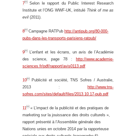

7
Selon le rapport du Public Interest Research
Institute et l’ONG WWF-UK, intitulé
Think of me as
evil
(2011).

8
Campagne RATPub
http://antipub.org/80-000-
pubs-dans-les-transports-parisiens-ratpub/

9
L’enfant et les écrans, un avis de l’Académie
des science, page 78 :
http://www.academie-
sciences.fr/pdf/rapport/avis0113.pdf

10
Publicité et société, TNS Sofres / Australie,
2013 :
http://www.tns-
sofres.com/sites/default/files/2013.10.17-pub.pdf

11
« L’impact de la publicité et des pratiques de
marketing sur la jouissance des droits culturels »,
rapport présenté à l’Assemblée générale des
Nations unies en octobre 2014 par la rapporteuse
spéciale aux droits culturels (paragraphe 6).