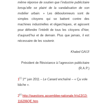
même réponse de soutien que l’industrie publicitaire
lorsqu’elle se plaint de la vandalisation de son
mobilier urbain.
»
Les déboulonneurs sont de
simples citoyens qui se battent contre des
machines industrielles et oligarchiques, et agissent
pour défendre l’intérêt de tous les citoyens d’hier,
d’aujourd’hui et de demain. Plus que jamais, il est
nécessaire de les soutenir.
Khaled GAIJI
Président de Résistance à l’agression publicitaire
(R.A.P.)

er
1
1
juin 2011 –
Le
Canard enchaîné
– « Ça vole
bâche ».

2
http://questions.assemblee-nationale.fr/q13/13-
116206QE.htm