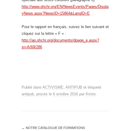
http://www.ohchr.org/EN/NewsEvents/Pages/Displa
yNews.aspx?NewsID=15864&LangID=E
Pour le rapport en français, suivez le lien suivant et
cliquez sur la lettre « F » :
http://ap.ohchr.org/documents/dpage_e.aspx?
si=A/69/286
Publié dans
ACTIVISME
,
ANTIPUB
et étiqueté
antipub
,
procès
le
6 octobre 2016
par
Kristo
.
←
NOTRE CATALOGUE DE FORMATIONS