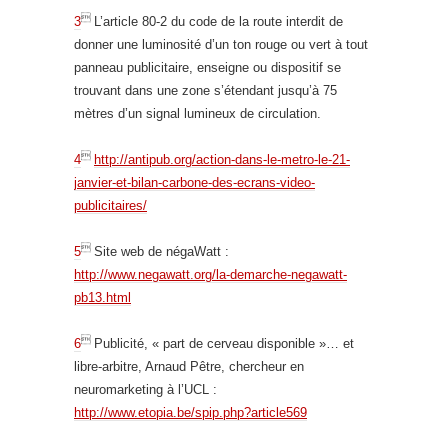

3
L’article 80-2 du code de la route interdit de
donner une luminosité d’un ton rouge ou vert à tout
panneau publicitaire, enseigne ou dispositif se
trouvant dans une zone s’étendant jusqu’à 75
mètres d’un signal lumineux de circulation.

4
http://antipub.org/action-dans-le-metro-le-21-
janvier-et-bilan-carbone-des-ecrans-video-
publicitaires/

5
Site web de négaWatt :
http://www.negawatt.org/la-demarche-negawatt-
pb13.html

6
Publicité, « part de cerveau disponible »… et
libre-arbitre, Arnaud Pêtre, chercheur en
neuromarketing à l’UCL :
http://www.etopia.be/spip.php?article569