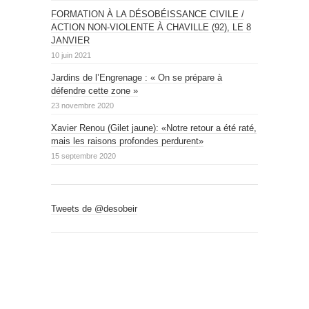
FORMATION À LA DÉSOBÉISSANCE CIVILE /
ACTION NON-VIOLENTE À CHAVILLE (92), LE 8
JANVIER
10 juin 2021
Jardins de l’Engrenage : « On se prépare à
défendre cette zone »
23 novembre 2020
Xavier Renou (Gilet jaune): «Notre retour a été raté,
mais les raisons profondes perdurent»
15 septembre 2020
Tweets de @desobeir